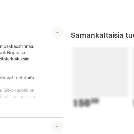
Samankaltaisia tuo
non pakkaushihnaa.
set. Nopea ja
tötarkoituksiin.
olkivaihtoehdoilla.
tu SR-pikasolki on
dardi” tämmöisissä
150
50
n jonka ympärille
sioihin mitä voit
lustoille. 120 cm