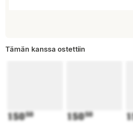
Tämän kanssa ostettiin
150
50
150
50
1