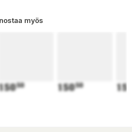
nnostaa myös
150
50
150
50
15