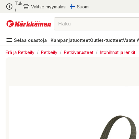
Tuk
Valitse myymäläsi
Suomi
i
Selaa osastoja
Kampanjatuotteet
Outlet-tuotteet
Vaate 
Erä ja Retkeily
/
Retkeily
/
Retkivarusteet
/
Irtohihnat ja lenkit