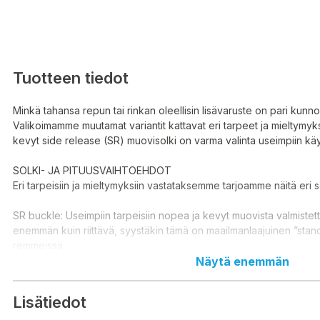
Tuotteen tiedot
Minkä tahansa repun tai rinkan oleellisin lisävaruste on pari kun
Valikoimamme muutamat variantit kattavat eri tarpeet ja mieltymyk
kevyt side release (SR) muovisolki on varma valinta useimpiin käyt
SOLKI- JA PITUUSVAIHTOEHDOT
Eri tarpeisiin ja mieltymyksiin vastataksemme tarjoamme näitä eri s
SR buckle: Useimpiin tarpeisiin nopea ja kevyt muovista valmistet
enemmän kuin riittävä, syystäkin tämä on maailmanlaajuinen ”stan
remmeissä.
Näytä enemmän
Pituusvaihtoehdot, ilmoitettu tavaran maksimiympärysmitan mukaa
hihna riittää, ovat 80 ja 120 cm. Lyhyempi 80 cm riittää yleisimpiin a
Lisätiedot
haluta repun/rinkan ulkopuolelle kiinnittää eli makuupusseille ja -a