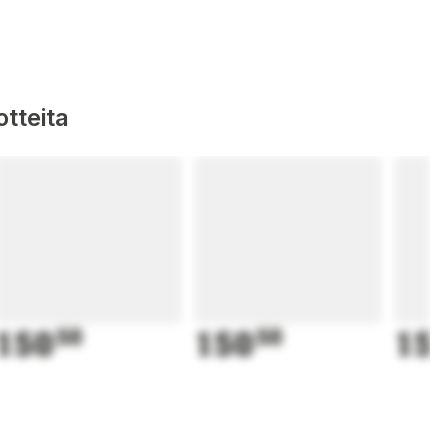
tteita
150
50
150
50
15