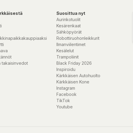
olika
rkkäisestä
Suosittua nyt
bspännet av plast
Aurinkotuolit
ande "standarden"
i
Kesärenkaat
Sähköpyörät
kkinapaikkakauppiaaksi
Robottiruohonleikkurit
föremålet runt
tti
Ilmanviilentimet
ill de vanligaste
nava
Kesälelut
ill säga sovsäckar
tännöt
Trampoliinit
 större tältrullar,
 takaisinvedot
Black Friday 2026
onsin kan tänka dig
Inspiroidu
 om längd kan du
Kärkkäisen Autohuolto
Kärkkäisen Kone
Instagram
Facebook
TikTok
Youtube