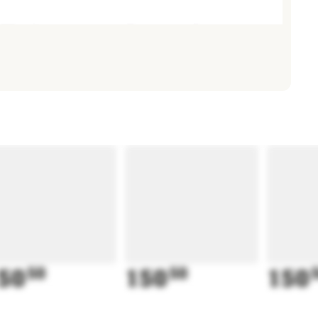
50
50
150
50
150