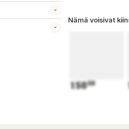
olttopuuniput ja on
ä remmiä voisi
n niin näitähän voi
Nämä voisivat kii
150
50
ett par anständiga
ov och preferenser.
sta applikationer.