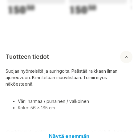
150
50
150
50
1
Tuotteen tiedot
Suojaa hyönteisiltä ja auringolta. Päästää raikkaan ilman
ajoneuvoon. Kiinnitetään muovilistaan. Toimii myös
näköesteenä.
Väri: harmaa / punainen / valkoinen
Koko: 56 x 185 cm
Skyddar mot insekter och solen. Släpper in frisk luft i fordonet.
Näytä enemmän
Fästs på plastremsan. Fungerar även som en visuell barriär.