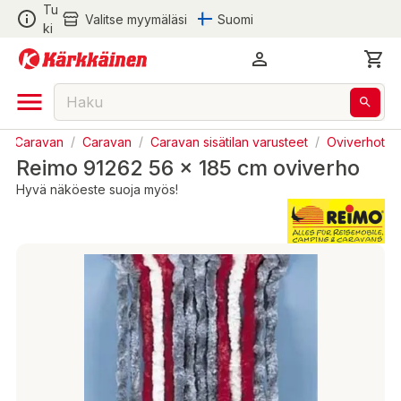
Tu
Valitse myymäläsi
Suomi
ki
 ja Caravan
/
Caravan
/
Caravan sisätilan varusteet
/
Oviverhot
Reimo 91262 56 x 185 cm oviverho
Hyvä näköeste suoja myös!