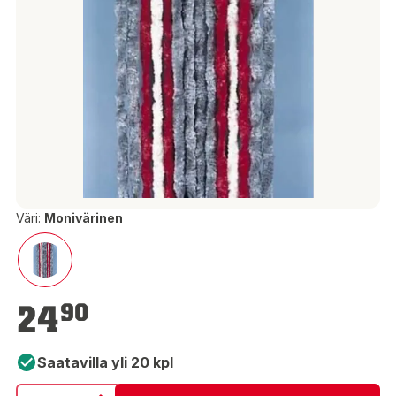
Väri:
Monivärinen
24,90 €
24
90
Saatavilla yli 20 kpl