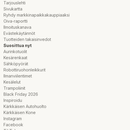
Tarjouslehti
Sivukartta
Ryhdy markkinapaikkakauppiaaksi
Oiva-raportti
Ilmoituskanava
Evästekäytännöt
Tuotteiden takaisinvedot
Suosittua nyt
Aurinkotuolit
Kesärenkaat
Sähköpyörät
Robottiruohonleikkurit
Ilmanviilentimet
Kesälelut
Trampoliinit
Black Friday 2026
Inspiroidu
Kärkkäisen Autohuolto
Kärkkäisen Kone
Instagram
Facebook