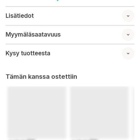
Lisätiedot
Färg: grå/röd/vit
Storlek: 56 x 185 cm
Myymäläsaatavuus
Kysy tuotteesta
Tämän kanssa ostettiin