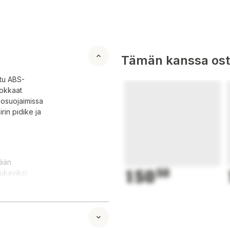
Tämän kanssa oste
ttu ABS-
hokkaat
losuojaimissa
rin pidike ja
sään
150
50
ukaviksi.