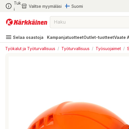
Tuk
Valitse myymäläsi
Suomi
i
Selaa osastoja
Kampanjatuotteet
Outlet-tuotteet
Vaate 
Työkalut ja Työturvallisuus
/
Työturvallisuus
/
Työsuojaimet
/
S