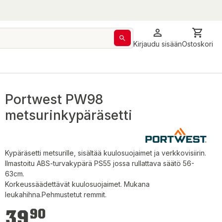
Kirjaudu sisään
Ostoskori
Portwest PW98
metsurinkypäräsetti
Kypäräsetti metsurille, sisältää kuulosuojaimet ja verkkovisiirin.
Ilmastoitu ABS-turvakypärä PS55 jossa rullattava säätö 56-
63cm.
Korkeussäädettävät kuulosuojaimet. Mukana
leukahihna.Pehmustetut remmit.
39,90 €
39
90