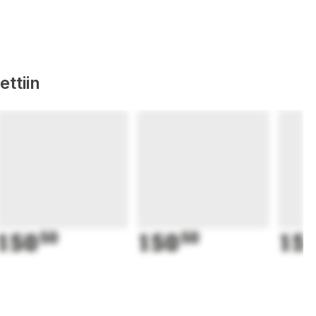
ttiin
150
50
150
50
15