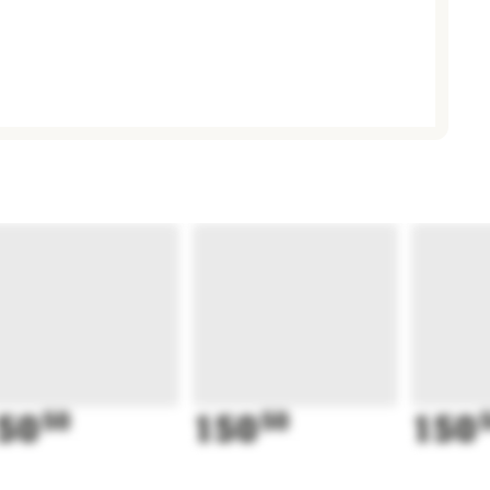
50
50
150
50
150