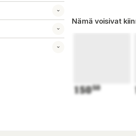
Nämä voisivat kii
150
50