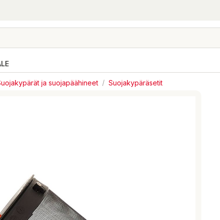
ALE
uojakypärät ja suojapäähineet
/
Suojakypäräsetit