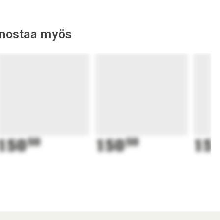
nnostaa myös
150
50
150
50
15