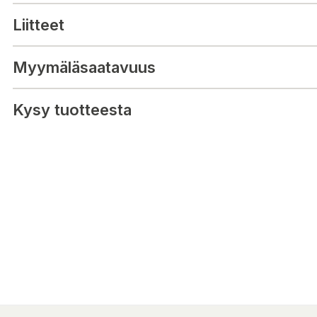
CE luokitus
Liitteet
CE CAT III
UKCA - Merkitty
Myymäläsaatavuus
Kysy tuotteesta