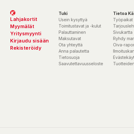
Tuki
Tietoa Kä
Lahjakortit
Usein kysyttyä
Työpaikat
Myymälät
Toimitustavat ja -kulut
Tarjousleht
Palauttaminen
Sivukartta
Yritysmyynti
Maksutavat
Ryhdy mar
Kirjaudu sisään
Ota yhteyttä
Oiva-rapor
Rekisteröidy
Anna palautetta
Ilmoituska
Tietosuoja
Evästekäy
Saavutettavuusseloste
Tuotteiden