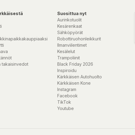
rkkäisestä
Suosittua nyt
Aurinkotuolit
i
Kesärenkaat
Sähköpyörät
kkinapaikkakauppiaaksi
Robottiruohonleikkurit
tti
Ilmanviilentimet
nava
Kesälelut
tännöt
Trampoliinit
 takaisinvedot
Black Friday 2026
Inspiroidu
Kärkkäisen Autohuolto
Kärkkäisen Kone
Instagram
Facebook
TikTok
Youtube