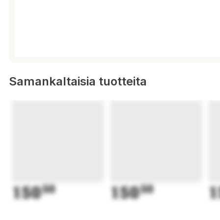
Samankaltaisia tuotteita
150
50
150
50
1