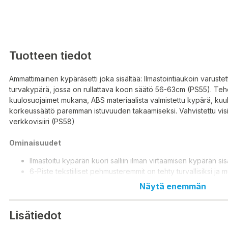
Tuotteen tiedot
Ammattimainen kypäräsetti joka sisältää: Ilmastointiaukoin varuste
turvakypärä, jossa on rullattava koon säätö 56-63cm (PS55). Te
kuulosuojaimet mukana, ABS materiaalista valmistettu kypärä, kuu
korkeussäätö paremman istuvuuden takaamiseksi. Vahvistettu visii
verkkovisiiri (PS58)
Ominaisuudet
Ilmastoitu kypärän kuori salliin ilman virtaamisen kypärän si
6-Piste tekstiiliset pehmusteremmit on tehty turvallisiksi ja m
Rullakiristyksellä säädettävä pääpanta
Näytä enemmän
Mukana leukahihna
Pehmeä vaahtokumi hikinauha
Lisätiedot
Varaosat saatavana
Luja rakenne sivuttainsuuntaisessa puristuksessa