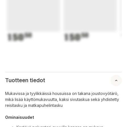
150
50
150
50
1
Tuotteen tiedot
Mukavissa ja tyylikkäissä housuissa on takana joustovyötärö,
mikä lisää käyttömukavuutta, kaksi sivutaskua sekä yhdistetty
reisitasku ja matkapuhelintasku
Ominaisuudet