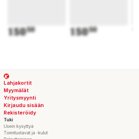
150
50
150
50
1
Lahjakortit
Myymälät
Yritysmyynti
Kirjaudu sisään
Rekisteröidy
Tuki
Usein kysyttyä
Toimitustavat ja -kulut