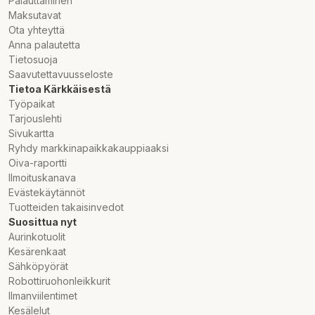
Palauttaminen
Maksutavat
Ota yhteyttä
Anna palautetta
Tietosuoja
Saavutettavuusseloste
Tietoa Kärkkäisestä
Työpaikat
Tarjouslehti
Sivukartta
Ryhdy markkinapaikkakauppiaaksi
Oiva-raportti
Ilmoituskanava
Evästekäytännöt
Tuotteiden takaisinvedot
Suosittua nyt
Aurinkotuolit
Kesärenkaat
Sähköpyörät
Robottiruohonleikkurit
Ilmanviilentimet
Kesälelut