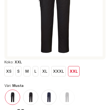
Koko:
XXL
XS
S
M
L
XL
XXXL
XXL
Väri:
Musta
24,00 €