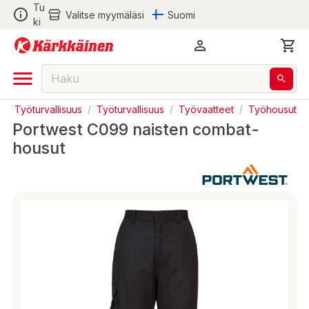
Tu
Valitse myymäläsi
Suomi
ki
 ja Työturvallisuus
/
Työturvallisuus
/
Työvaatteet
/
Työhousut
Portwest C099 naisten combat-
housut