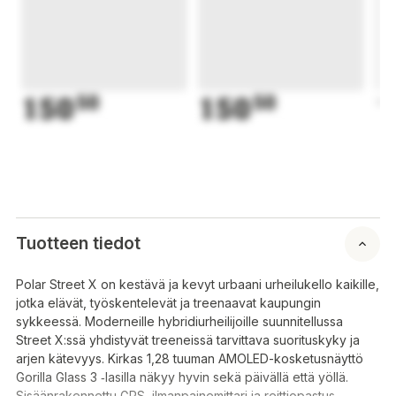
150
50
150
50
1
Tuotteen tiedot
Polar Street X on kestävä ja kevyt urbaani urheilukello kaikille,
jotka elävät, työskentelevät ja treenaavat kaupungin
sykkeessä. Moderneille hybridiurheilijoille suunnitellussa
Street X:ssä yhdistyvät treeneissä tarvittava suorituskyky ja
arjen kätevyys. Kirkas 1,28 tuuman AMOLED-kosketusnäyttö
Gorilla Glass 3 ‑lasilla näkyy hyvin sekä päivällä että yöllä.
Sisäänrakennettu GPS, ilmanpainemittari ja reittiopastus