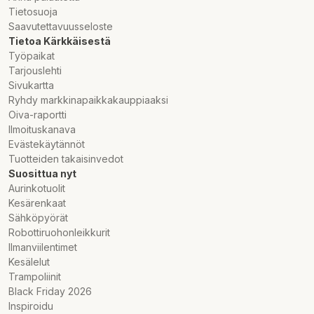
Tietosuoja
Polar Street X Sports Watch
Saavutettavuusseloste
S-L silikonarmband
Tietoa Kärkkäisestä
Polar Charge 2.0 USB-C-laddningskabel
Työpaikat
Start-up guide
Tarjouslehti
Sivukartta
Ryhdy markkinapaikkakauppiaaksi
Oiva-raportti
Ilmoituskanava
Evästekäytännöt
Tuotteiden takaisinvedot
Suosittua nyt
Aurinkotuolit
Kesärenkaat
Sähköpyörät
Robottiruohonleikkurit
Ilmanviilentimet
Kesälelut
Trampoliinit
Black Friday 2026
Inspiroidu