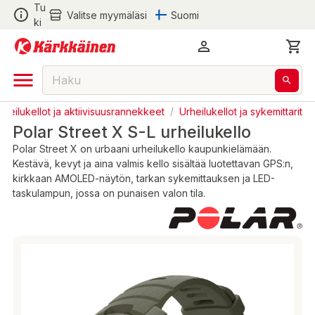
Tu
Valitse myymäläsi
Suomi
ki
rheilukellot ja aktiivisuusrannekkeet
/
Urheilukellot ja sykemittarit
Polar Street X S-L urheilukello
Polar Street X on urbaani urheilukello kaupunkielämään.
Kestävä, kevyt ja aina valmis kello sisältää luotettavan GPS:n,
kirkkaan AMOLED-näytön, tarkan sykemittauksen ja LED-
taskulampun, jossa on punaisen valon tila.