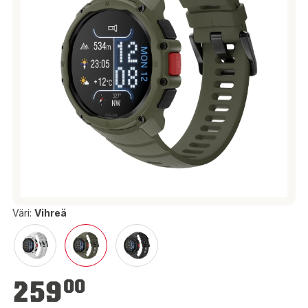
Väri:
Vihreä
259,00 €
259
00