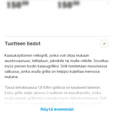
150
50
150
50
1
Tuotteen tiedot
Kaasukäyttöinen retkigrilli, jonka voit ottaa mukaan
asuntovaunuun, telttailuun, piknikille tai muille retkille. Soveltuu
myös pienen kodin kaasugrilliksi. Grilli toimitetaan muovisessa
salkussa, jonka avulla grilliä on helppo kuljettaa menossa
mukana.
Tässä tehokkaassa 1,8 kW:n grillissä on tasaisesti lämmön
koko grillin alalle jakava U-mallinen teräsputkipoltin, jonka
avulla paistat grilliherkut vaivatta myös retkiolosuhteissa. Grilli
toimii yleisesti saatavilla olevilla 220 g butaanikaasupulloilla.
Näytä enemmän