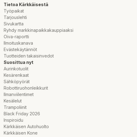
Tietoa Kärkkäisestä
Työpaikat
Tarjouslehti
Sivukartta
Ryhdy markkinapaikkakauppiaaksi
Oiva-raportti
Ilmoituskanava
Evästekäytännöt
Tuotteiden takaisinvedot
Suosittua nyt
Aurinkotuolit
Kesärenkaat
Sähköpyörät
Robottiruohonleikkurit
Ilmanviilentimet
Kesälelut
Trampoliinit
Black Friday 2026
Inspiroidu
Kärkkäisen Autohuolto
Kärkkäisen Kone