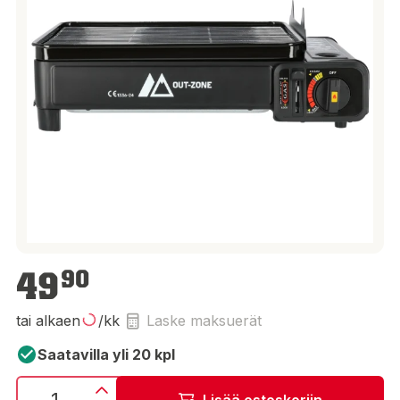
49,90 €
49
90
tai alkaen
/kk
Laske maksuerät
Saatavilla yli 20 kpl
Lisää ostoskoriin