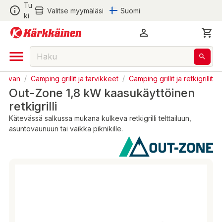
Tu
Valitse myymäläsi
Suomi
ki
aravan
/
Camping grillit ja tarvikkeet
/
Camping grillit ja retkigrillit
Out-Zone 1,8 kW kaasukäyttöinen
retkigrilli
Kätevässä salkussa mukana kulkeva retkigrilli telttailuun,
asuntovaunuun tai vaikka piknikille.