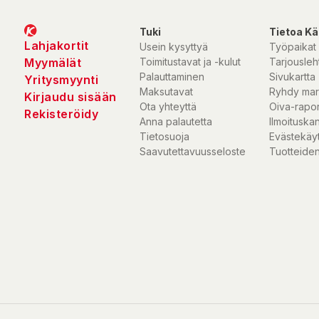
Tuki
Tietoa Kä
Lahjakortit
Usein kysyttyä
Työpaikat
Myymälät
Toimitustavat ja -kulut
Tarjousleht
Palauttaminen
Sivukartta
Yritysmyynti
Maksutavat
Ryhdy mar
Kirjaudu sisään
Ota yhteyttä
Oiva-rapor
Rekisteröidy
Anna palautetta
Ilmoituska
Tietosuoja
Evästekäy
Saavutettavuusseloste
Tuotteiden