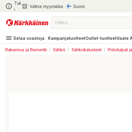
Tuk
Valitse myymäläsi
Suomi
i
Selaa osastoja
Kampanjatuotteet
Outlet-tuotteet
Vaate 
Rakennus ja Remontti
/
Sähkö
/
Sähkökalusteet
/
Pistotulpat j