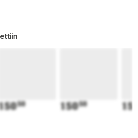
ttiin
150
50
150
50
15