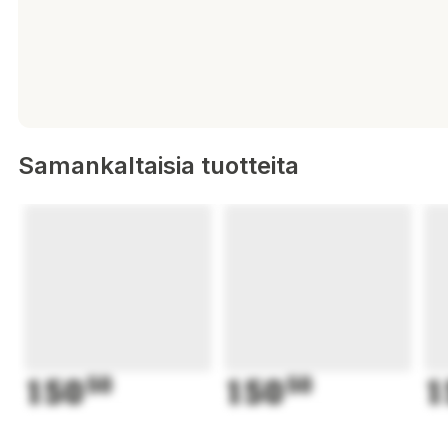
Samankaltaisia tuotteita
150
50
150
50
1