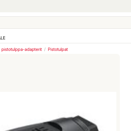
ALE
a pistotulppa-adapterit
/
Pistotulpat