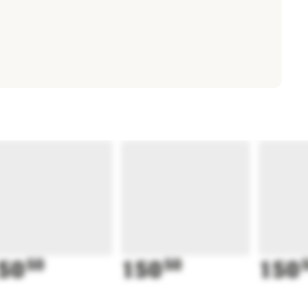
50
50
150
50
150