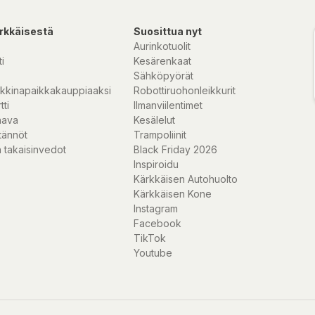
rkkäisestä
Suosittua nyt
Aurinkotuolit
i
Kesärenkaat
Sähköpyörät
kkinapaikkakauppiaaksi
Robottiruohonleikkurit
tti
Ilmanviilentimet
nava
Kesälelut
tännöt
Trampoliinit
 takaisinvedot
Black Friday 2026
Inspiroidu
Kärkkäisen Autohuolto
Kärkkäisen Kone
Instagram
Facebook
TikTok
Youtube