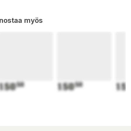
nnostaa myös
150
50
150
50
15