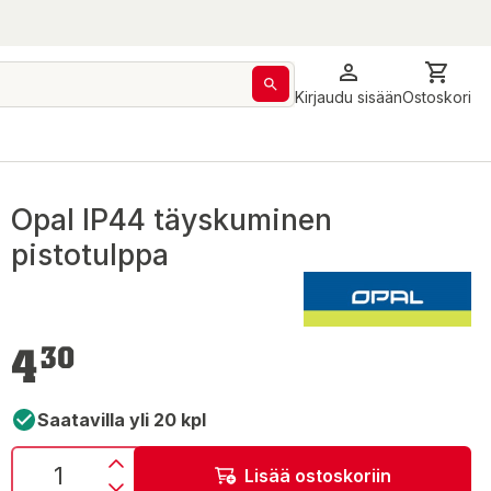
Kirjaudu sisään
Ostoskori
Opal IP44 täyskuminen
pistotulppa
4,30 €
4
30
Saatavilla yli 20 kpl
Lisää ostoskoriin