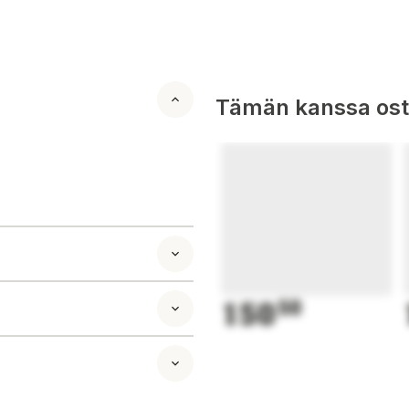
Tämän kanssa oste
150
50