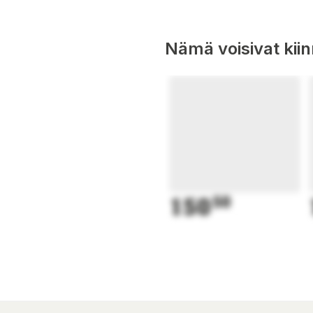
Nämä voisivat kii
150
50