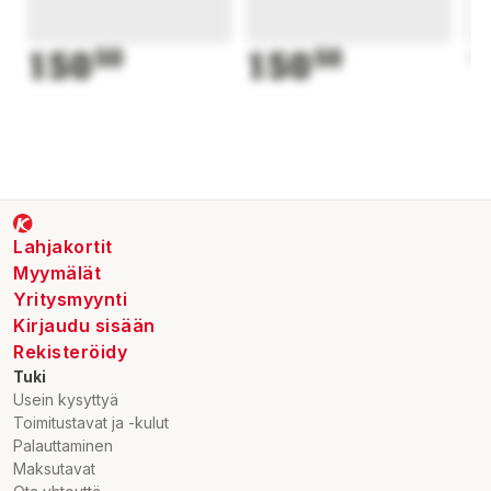
150
50
150
50
1
Lahjakortit
Myymälät
Yritysmyynti
Kirjaudu sisään
Rekisteröidy
Tuki
Usein kysyttyä
Toimitustavat ja -kulut
Palauttaminen
Maksutavat