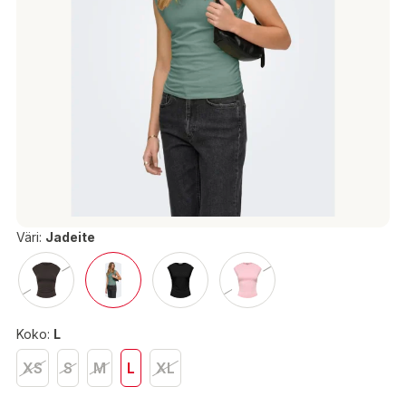
Väri:
Jadeite
Koko:
L
XS
S
M
L
XL