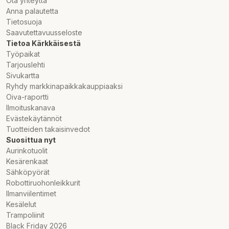
Ota yhteyttä
Anna palautetta
Tietosuoja
Saavutettavuusseloste
Tietoa Kärkkäisestä
Työpaikat
Tarjouslehti
Sivukartta
Ryhdy markkinapaikkakauppiaaksi
Oiva-raportti
Ilmoituskanava
Evästekäytännöt
Tuotteiden takaisinvedot
Suosittua nyt
Aurinkotuolit
Kesärenkaat
Sähköpyörät
Robottiruohonleikkurit
Ilmanviilentimet
Kesälelut
Trampoliinit
Black Friday 2026