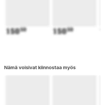
150
50
150
50
1
Nämä voisivat kiinnostaa myös