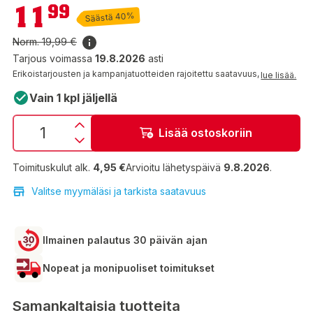
11,99 €
11
99
Säästä 40%
Norm.
19,99 €
Tarjous voimassa
19.8.2026
asti
Erikoistarjousten ja kampanjatuotteiden rajoitettu saatavuus,
lue lisää.
Vain 1 kpl jäljellä
Lisää ostoskoriin
Toimituskulut alk.
4,95 €
Arvioitu lähetyspäivä
9.8.2026
.
Valitse myymäläsi ja tarkista saatavuus
Ilmainen palautus 30 päivän ajan
Nopeat ja monipuoliset toimitukset
Samankaltaisia tuotteita