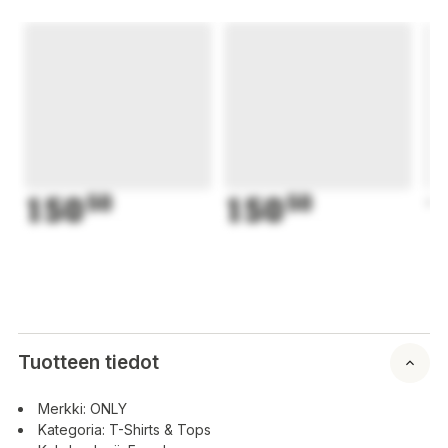
150
50
150
50
1
Tuotteen tiedot
Merkki: ONLY
Kategoria: T-Shirts & Tops