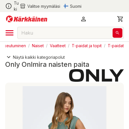
Tu
Valitse myymäläsi
Suomi
ki
Pukeutuminen
/
Naiset
/
Vaatteet
/
T-paidat ja topit
/
T-paidat
Näytä kaikki kategoriapolut
Only Onlmira naisten paita