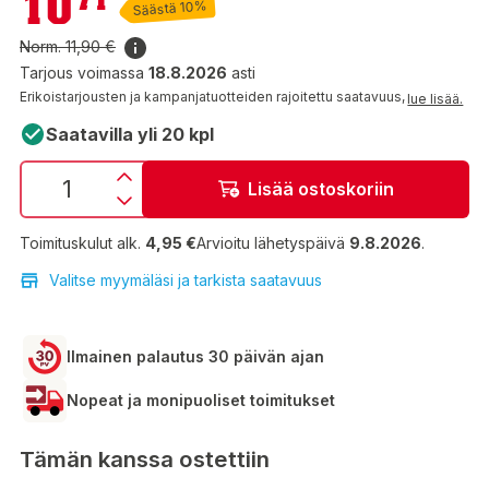
10
Säästä 10%
Norm.
11,90 €
Tarjous voimassa
18.8.2026
asti
Erikoistarjousten ja kampanjatuotteiden rajoitettu saatavuus,
lue lisää.
Saatavilla yli 20 kpl
Lisää ostoskoriin
Toimituskulut alk.
4,95 €
Arvioitu lähetyspäivä
9.8.2026
.
Valitse myymäläsi ja tarkista saatavuus
Ilmainen palautus 30 päivän ajan
Nopeat ja monipuoliset toimitukset
Tämän kanssa ostettiin