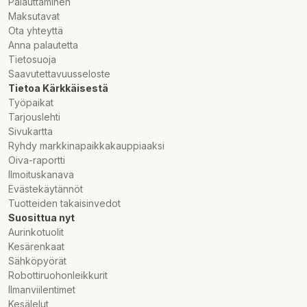
Palauttaminen
Kosttillskott ersätter inte en varierad kost.
Maksutavat
Förvaras oåtkomligt för barn. Endast för vuxna.
Ota yhteyttä
Om du är gravid eller ammar, använder
Anna palautetta
mediciner, eller om du är sjuk,konsultera
Tietosuoja
din läkare före användning.
Saavutettavuusseloste
Naturlig färgvariation kan förekomma. Förvaras
Tietoa Kärkkäisestä
torrt och svalt.
Työpaikat
Tarjouslehti
Sivukartta
Ryhdy markkinapaikkakauppiaaksi
Oiva-raportti
Ilmoituskanava
Evästekäytännöt
Tuotteiden takaisinvedot
Suosittua nyt
Aurinkotuolit
Kesärenkaat
Sähköpyörät
Robottiruohonleikkurit
Ilmanviilentimet
Kesälelut