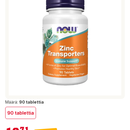
Määrä:
90 tablettia
90 tablettia
10,71 €
71