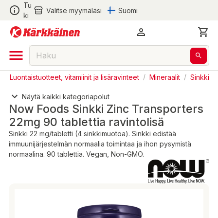
Tu
Valitse myymäläsi
Suomi
ki
/
Luontaistuotteet, vitamiinit ja lisäravinteet
/
Mineraalit
/
Sinkki
Näytä kaikki kategoriapolut
Now Foods Sinkki Zinc Transporters
22mg 90 tablettia ravintolisä
Sinkki 22 mg/tabletti (4 sinkkimuotoa). Sinkki edistää
immuunijärjestelmän normaalia toimintaa ja ihon pysymistä
normaalina. 90 tablettia. Vegan, Non-GMO.