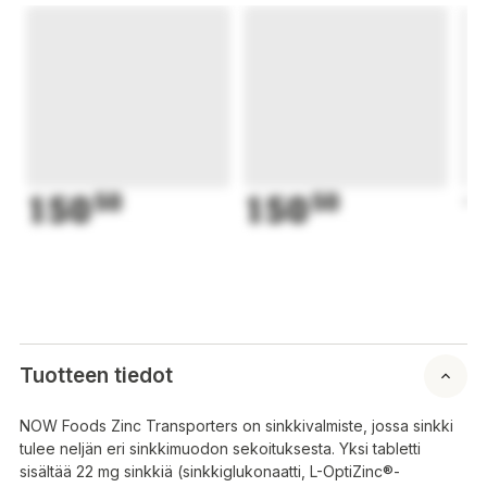
150
50
150
50
1
Tuotteen tiedot
NOW Foods Zinc Transporters on sinkkivalmiste, jossa sinkki
tulee neljän eri sinkkimuodon sekoituksesta. Yksi tabletti
sisältää 22 mg sinkkiä (sinkkiglukonaatti, L-OptiZinc®-