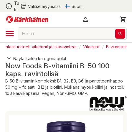
Tu
Valitse myymäläsi
Suomi
ki
Luontaistuotteet, vitamiinit ja lisäravinteet
/
Vitamiinit
/
B-vitamiinit
Näytä kaikki kategoriapolut
Now Foods B-vitamiini B-50 100
kaps. ravintolisä
B-50 B-vitamiinikompleksi: B1, B2, B3, B6 ja pantoteenihappo
50 mg + folaatti, B12 ja biotiini. Mukana myös koliini ja inositoli.
100 kasvikapselia. Vegan, Non-GMO, GMP.