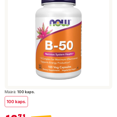
Määrä:
100 kaps.
100 kaps.
19,71 €
71