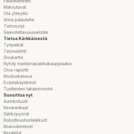
Palauttaminen
- Non-GMO
Maksutavat
Ota yhteyttä
- Halal och Kosher (Triangle K)
Anna palautetta
Tietosuoja
- GMP-kvalitet säkerställd av NOW Foods
Saavutettavuusseloste
Tietoa Kärkkäisestä
Työpaikat
Tarjouslehti
Rekommenderad användning
Sivukartta
Ryhdy markkinapaikkakauppiaaksi
Ta 1 kapsel dagligen tillsammans med en måltid.
Oiva-raportti
Ilmoituskanava
Evästekäytännöt
Tuotteiden takaisinvedot
Observera
Suosittua nyt
Aurinkotuolit
Dosering får inte överskridas.
Kesärenkaat
Sähköpyörät
Kosttillskott ersätter inte en varierad kost.
Robottiruohonleikkurit
Ilmanviilentimet
Förvaras oåtkomligt för barn. Endast för vuxna.
Kesälelut