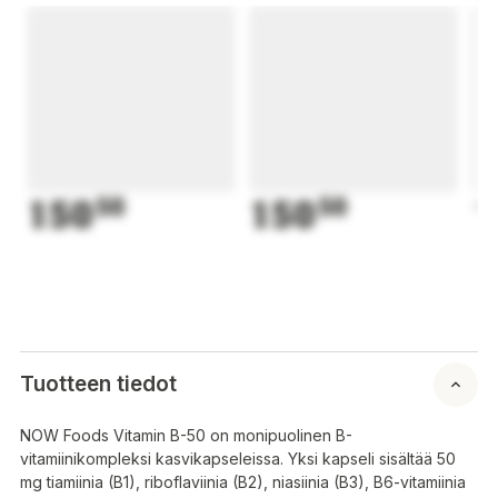
150
50
150
50
1
Tuotteen tiedot
NOW Foods Vitamin B-50 on monipuolinen B-
vitamiinikompleksi kasvikapseleissa. Yksi kapseli sisältää 50
mg tiamiinia (B1), riboflaviinia (B2), niasiinia (B3), B6-vitamiinia