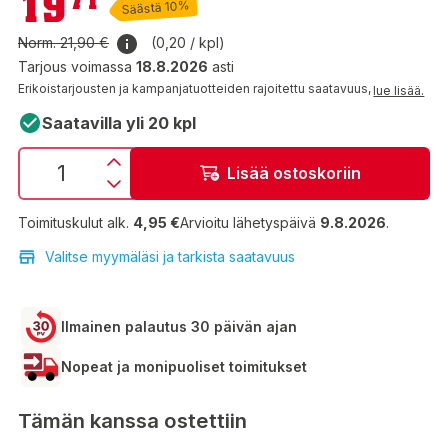
19
Säästä 10%
Norm.
21,90 €
(0,20 / kpl)
Tarjous voimassa
18.8.2026
asti
Erikoistarjousten ja kampanjatuotteiden rajoitettu saatavuus,
lue lisää.
Saatavilla yli 20 kpl
Lisää ostoskoriin
Toimituskulut alk.
4,95 €
Arvioitu lähetyspäivä
9.8.2026
.
Valitse myymäläsi ja tarkista saatavuus
Ilmainen palautus 30 päivän ajan
Nopeat ja monipuoliset toimitukset
Tämän kanssa ostettiin