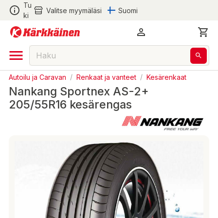
Tu
Valitse myymäläsi
Suomi
ki
Autoilu ja Caravan
/
Renkaat ja vanteet
/
Kesärenkaat
Nankang Sportnex AS-2+
205/55R16 kesärengas