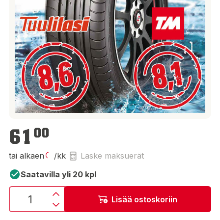
61,00 €
61
00
tai alkaen
/kk
Laske maksuerät
Saatavilla yli 20 kpl
Lisää ostoskoriin