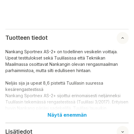
Tuotteen tiedot
Nankang Sportnex AS-2+ on todellinen vesikelin voittaja.
Upeat testitulokset sekä Tuulilasissa että Tekniikan
Maailmassa osoittavat Nankangin olevan rengasmaailman
parhaimmistoa, mutta silti edulliseen hintaan.
Neljäs sija ja upeat 8,6 pistettä Tuulilasin suuressa
kesärengastestissä
Nankang Sportnex AS-2+ sijoittui erinomaisesti neljänneksi
Tuulilasin tekemässä rengastestissä (Tuulilasi 3/2017). Erityisen
hyvin Nankang pärjäsi sadekelillä. Tuulilasi lausuikin
Nankangista:"Etenkin hyvä märkäpito ilahduttaa. Sateella
Näytä enemmän
ajokäytös on kiitettävän neutraalia."Nankang menestyi
tasaisen mainiosti myös muilla osa-alueilla saaden jokaisesta
Lisätiedot
mittauksesta arvosanaksi vähintään kahdeksikon. Tasaisen