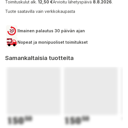
Toimituskulut alk.
12,50 €
Arvioitu lähetyspäivä
8.8.2026
.
Tuote saatavilla vain verkkokaupasta
Ilmainen palautus 30 päivän ajan
Nopeat ja monipuoliset toimitukset
Samankaltaisia tuotteita
150
50
150
50
1