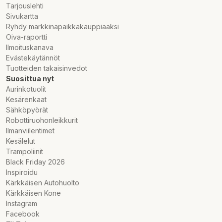
Tarjouslehti
Sivukartta
Enastående framgång i Tekniikan Welts stora
Ryhdy markkinapaikkakauppiaaksi
sommardäckstest
Oiva-raportti
Nankang Sportnex AS-2+ är en riktig vinnare i
Ilmoituskanava
sommardäcktestet i Tekniikan Welt (8/2016) och presterar
Evästekäytännöt
mycket bra bland de betydligt dyrare märkesdäcken. I
Tuotteiden takaisinvedot
slutresultatet är skillnaden mellan Nankang och Michelin
Suosittua nyt
endast 0,4 poäng. Nankang får 8,1 poäng och Michelin 8,5
Aurinkotuolit
poäng. Detta resultat är en fröjd för alla bilister som vill köpa
Kesärenkaat
sommardäck till ett lägre pris och känna sig trygga med att de
Sähköpyörät
får säkra däck. Tekniikan Maailman-testet fokuserar främst på
Robottiruohonleikkurit
sommardäckens säkerhet. Nankang får särskilt beröm för
Ilmanviilentimet
säkerhetsaspekter som bromsning på vått underlag och
Kesälelut
bromsning på torrt underlag.Nankangs bromsprestanda på
Trampoliinit
vått underlag är braNankangs bromsprestanda på vått
Black Friday 2026
underlag får betyget 9, jämfört med till exempel 8 för Michelin.
Inspiroidu
För väghållning på vått och torrt underlag får Nankang och
Kärkkäisen Autohuolto
Michelin samma poäng.Utmärkt design för ett säkert resultat
Kärkkäisen Kone
Instagram
AS-2 Sportnex presterade också bra i tester som utfördes av
Facebook
det prestigefyllda TÜV SUD. I testet ställs däcket mot de tre