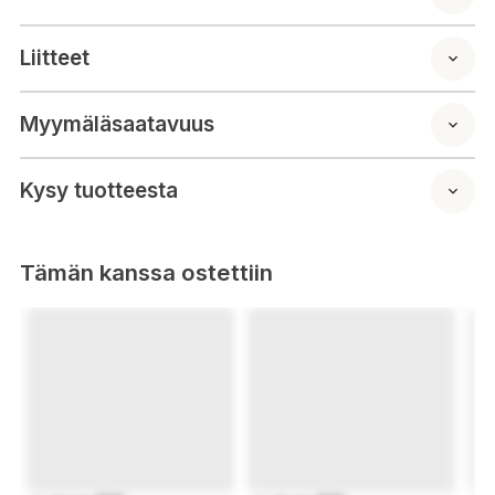
suorituksen seurauksena konaisarvosana jäi vain puoli pistettä
testivoitosta. "Hinnaltaan edullinen Nankang yllätti
Liitteet
parantuneilla otteillaan"
Nankang oli selkeästi testin edullisin rengas, johon myös
Myymäläsaatavuus
Tuulilasi kiinnitti huomiota. Tuulilasi kertoi Nankangin olleen
jopa 50 euroa testin toiseksi halvinta rengasta edullisempi, ja
kallein rengas oli peräti 79% Nankangia kalliimpi. Tästä
Kysy tuotteesta
huolimatta Nankang oli erinomaisesti testin neljäs, jääden vain
puoli pistettä testivoitosta. Pisteytyksessä olennaisesti muita
edullisempaa hintaa ei kuitenkaan huomioitu mitenkään.
Tämän kanssa ostettiin
Erinomainen menestys Tekniikan Maailman suuressa
kesärengastestissä
Nankang Sportnex AS-2+ on Tekniikan Maailman (8/2016)
kesärengastestin todellinen menestyjä, joka pärjäsi erittäin
hyvin huomattavasti kalliimpien merkkirenkaiden joukossa.
Lopputuloksessa arvosanaero Nankangin ja Michelinin välillä
on vain 0,4 pistettä. Nankang saa kouluarvosanaksi 8,1 ja
Michelin 8,5. Ero on häilyvän pieni.Tulos on herkkua kaikille
autoilijoille, jotka haluavat ostaa kesärenkaat edullisemmin ja