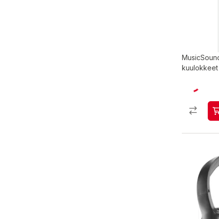
MusicSound
kuulokkeet