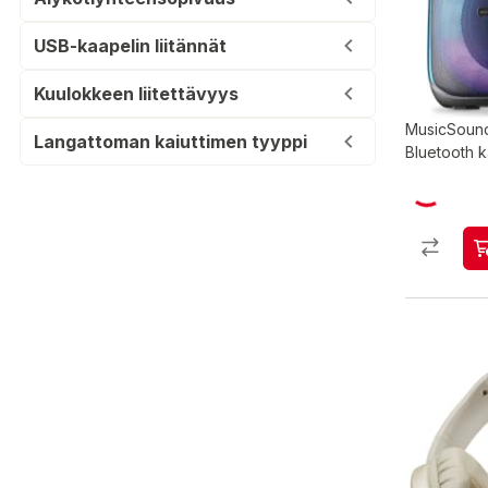
USB-kaapelin liitännät
Kuulokkeen liitettävyys
MusicSoun
Langattoman kaiuttimen tyyppi
Bluetooth k