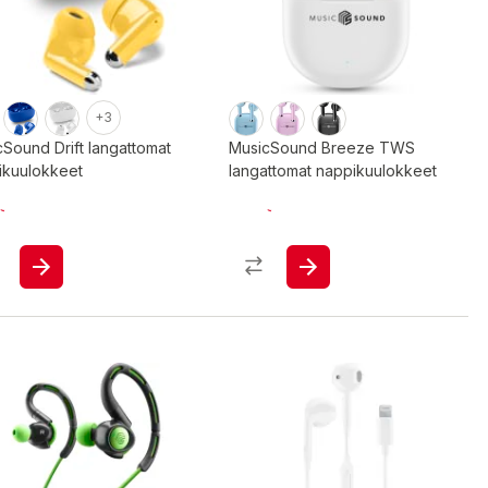
+3
Sound Drift langattomat
MusicSound Breeze TWS
ikuulokkeet
langattomat nappikuulokkeet