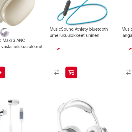
MusicSound Athlety bluetooth
Musi
urheilukuulokkeet sininen
lang
d Maxi 3 ANC
t vastamelukuulokkeet