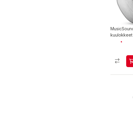
MusicSound
kuulokkeet