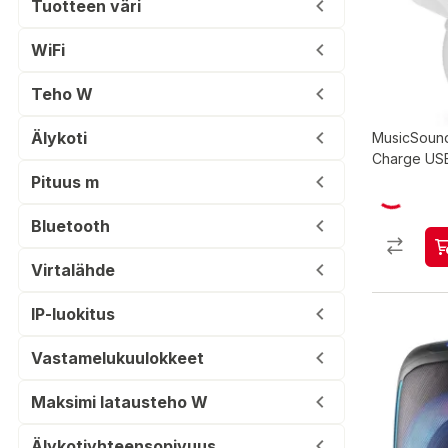
Tuotteen väri
WiFi
Teho W
Älykoti
MusicSound
Charge USB
Pituus m
Bluetooth
Virtalähde
IP-luokitus
Vastamelukuulokkeet
Maksimi latausteho W
Älykotiyhteensopivuus