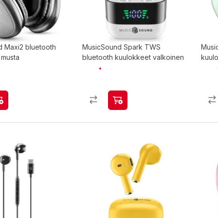
 Maxi2 bluetooth
MusicSound Spark TWS
Musi
 musta
bluetooth kuulokkeet valkoinen
kuul