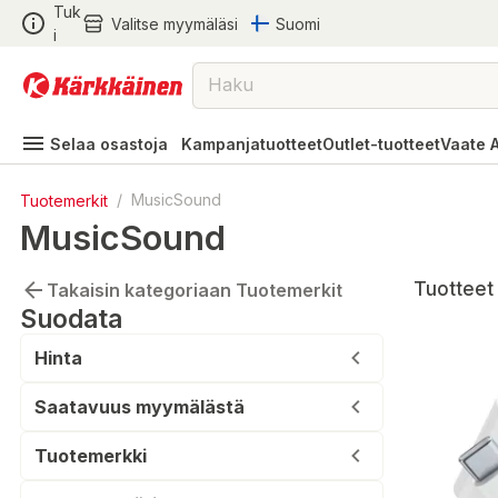
Tuk
Valitse myymäläsi
Suomi
i
Selaa osastoja
Kampanjatuotteet
Outlet-tuotteet
Vaate 
Tuotemerkit
/
MusicSound
MusicSound
Tuotteet 
Takaisin kategoriaan Tuotemerkit
Suodata
Hinta
Saatavuus myymälästä
Tuotemerkki