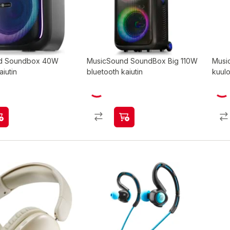
d Soundbox 40W
MusicSound SoundBox Big 110W
Musi
aiutin
bluetooth kaiutin
kuul