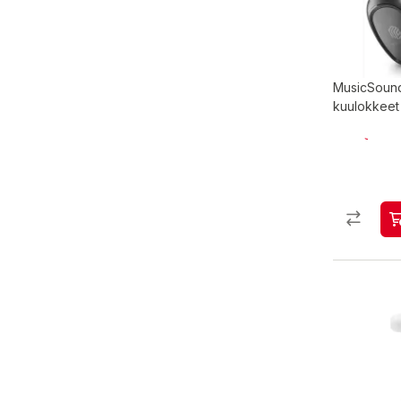
MusicSound
kuulokkeet