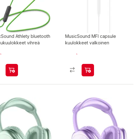
cSound Athlety bluetooth
MusicSound MFI capsule
lukuulokkeet vihreä
kuulokkeet valkoinen