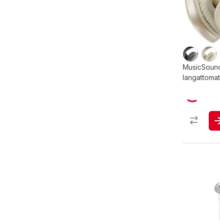
MusicSoun
langattoma