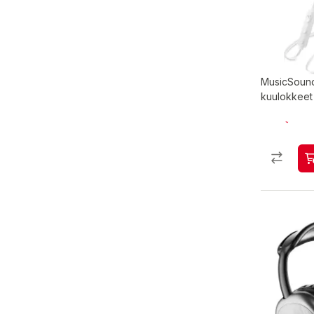
MusicSound
kuulokkeet