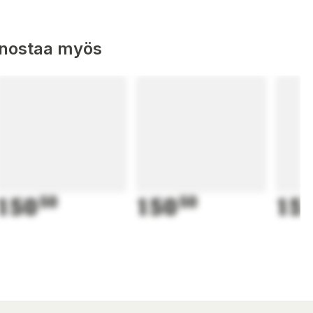
nnostaa myös
150
50
150
50
15