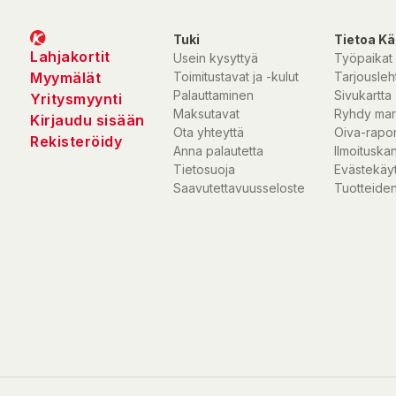
Tuki
Tietoa Kä
Lahjakortit
Usein kysyttyä
Työpaikat
Myymälät
Toimitustavat ja -kulut
Tarjousleht
Palauttaminen
Sivukartta
Yritysmyynti
Maksutavat
Ryhdy mar
Kirjaudu sisään
Ota yhteyttä
Oiva-rapor
Rekisteröidy
Anna palautetta
Ilmoituska
Tietosuoja
Evästekäy
Saavutettavuusseloste
Tuotteiden