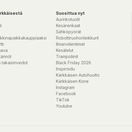
rkkäisestä
Suosittua nyt
Aurinkotuolit
i
Kesärenkaat
Sähköpyörät
kkinapaikkakauppiaaksi
Robottiruohonleikkurit
tti
Ilmanviilentimet
nava
Kesälelut
tännöt
Trampoliinit
 takaisinvedot
Black Friday 2026
Inspiroidu
Kärkkäisen Autohuolto
Kärkkäisen Kone
Instagram
Facebook
TikTok
Youtube