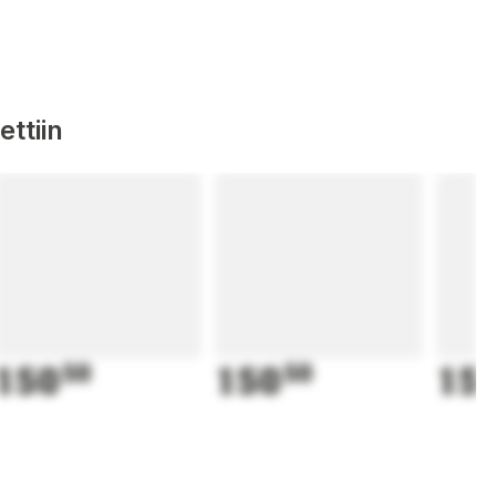
ttiin
150
50
150
50
15