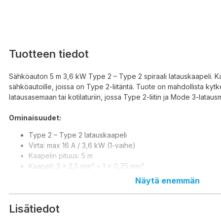
Tuotteen tiedot
Sähköauton 5 m 3,6 kW Type 2 – Type 2 spiraali latauskaapeli. Ka
sähköautoille, joissa on Type 2-liitäntä. Tuote on mahdollista ky
latausasemaan tai kotilaturiin, jossa Type 2-liitin ja Mode 3-latau
Ominaisuudet:
Type 2 – Type 2 latauskaapeli
Virta: max 16 A / 3,6 kW (1-vaihe)
Kaapelin pituus: 5 m
Kaapeli: 3 x 2,5 mm² + 1 x 0,75 mm²
Latauspistokkeen IP54
Näytä enemmän
Käyttölämpötila: -30 – 50 °C
CE-hyväksytty
Lisätiedot
IEC 62196-2
Paino: 2,8 kg