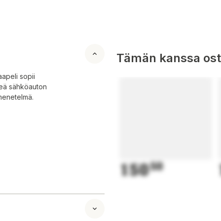
Tämän kanssa oste
apeli sopii
tkeä sähköauton
smenetelmä.
150
50