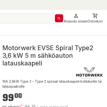
Kirjaudu sisään
Ostoskori
Motorwerk EVSE Spiral Type2
3,6 kW 5 m sähköauton
latauskaapeli
16A 3,6kW Type 2 – Type 2 spiraali latauskaapeli kotilaturille tai
latauspaikoille.
99,00 €
99
00
tai alkaen
/kk
Laske maksuerät