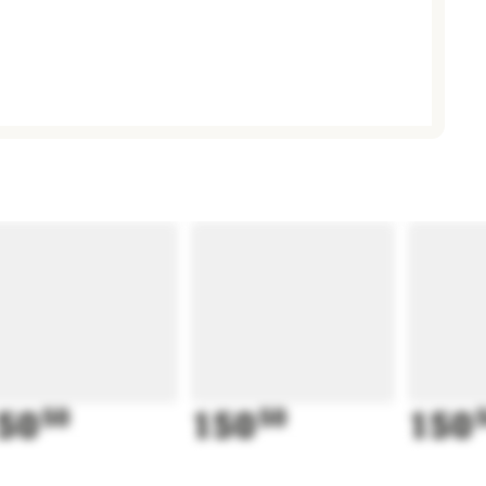
50
50
150
50
150