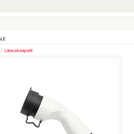
ALE
/
Latauskaapelit