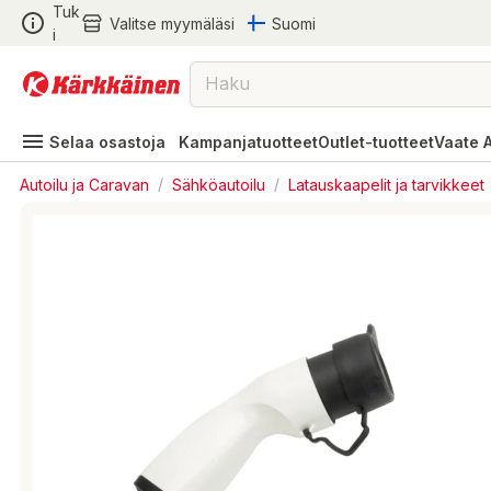
Tuk
Valitse myymäläsi
Suomi
i
Selaa osastoja
Kampanjatuotteet
Outlet-tuotteet
Vaate 
Autoilu ja Caravan
/
Sähköautoilu
/
Latauskaapelit ja tarvikkeet