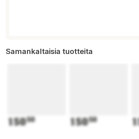
Samankaltaisia tuotteita
150
50
150
50
1