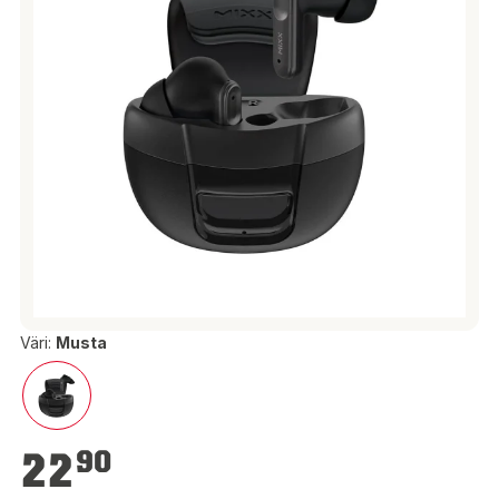
Väri:
Musta
22,90 €
22
90