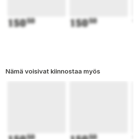
150
50
150
50
1
Nämä voisivat kiinnostaa myös
50
50