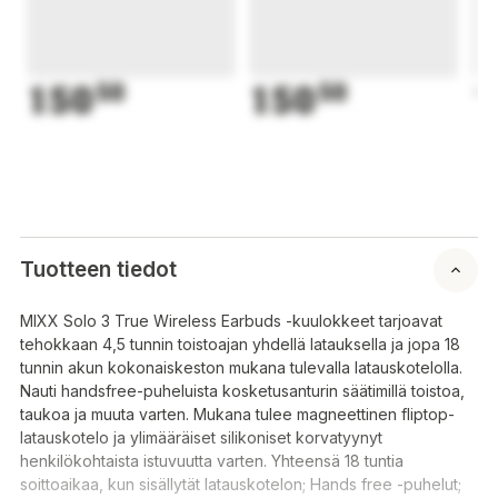
150
50
150
50
1
Tuotteen tiedot
MIXX Solo 3 True Wireless Earbuds -kuulokkeet tarjoavat
tehokkaan 4,5 tunnin toistoajan yhdellä latauksella ja jopa 18
tunnin akun kokonaiskeston mukana tulevalla latauskotelolla.
Nauti handsfree-puheluista kosketusanturin säätimillä toistoa,
taukoa ja muuta varten. Mukana tulee magneettinen fliptop-
latauskotelo ja ylimääräiset silikoniset korvatyynyt
henkilökohtaista istuvuutta varten. Yhteensä 18 tuntia
soittoaikaa, kun sisällytät latauskotelon; Hands free -puhelut;