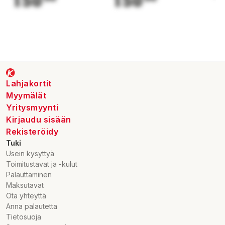
150
150
1
Lahjakortit
Myymälät
Yritysmyynti
Kirjaudu sisään
Rekisteröidy
Tuki
Usein kysyttyä
Toimitustavat ja -kulut
Palauttaminen
Maksutavat
Ota yhteyttä
Anna palautetta
Tietosuoja