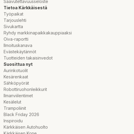
Saavutettavuusseloste
Tietoa Kärkkäisestä
Työpaikat
Tarjouslehti
Sivukartta
Ryhdy markkinapaikkakauppiaaksi
Oiva-raportti
Ilmoituskanava
Evästekäytännöt
Tuotteiden takaisinvedot
Suosittua nyt
Aurinkotuolit
Kesärenkaat
Sähköpyörät
Robottiruohonleikkurit
Ilmanviilentimet
Kesälelut
Trampoliinit
Black Friday 2026
Inspiroidu
Kärkkäisen Autohuolto
Kärkkäisen Kone