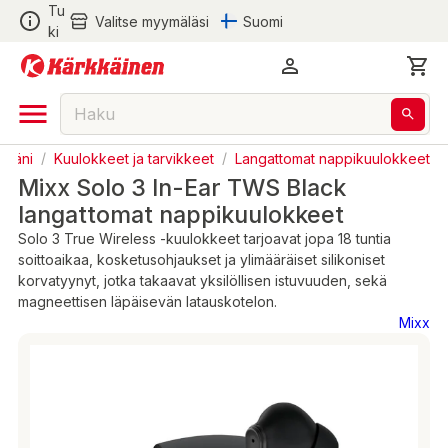
Tu
Valitse myymäläsi
Suomi
ki
 ääni
/
Kuulokkeet ja tarvikkeet
/
Langattomat nappikuulokkeet
Mixx Solo 3 In-Ear TWS Black
langattomat nappikuulokkeet
Solo 3 True Wireless -kuulokkeet tarjoavat jopa 18 tuntia
soittoaikaa, kosketusohjaukset ja ylimääräiset silikoniset
korvatyynyt, jotka takaavat yksilöllisen istuvuuden, sekä
magneettisen läpäisevän latauskotelon.
Mixx