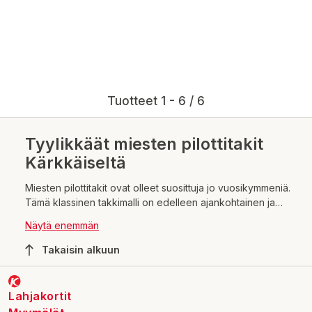
Tuotteet 1 - 6 / 6
Tyylikkäät miesten pilottitakit
Kärkkäiseltä
Miesten pilottitakit ovat olleet suosittuja jo vuosikymmeniä.
Tämä klassinen takkimalli on edelleen ajankohtainen ja
tyylikäs valinta niin arkeen kuin juhlaan. Pilottitakin tunnistaa
Näytä enemmän
sen tyypillisestä mallista, jossa on kaksi riviä nappeja ja
leveät kaulukset. Takki sopii erinomaisesti yhteen niin
Takaisin alkuun
farkkujen kuin puvun kanssa.
Lahjakortit