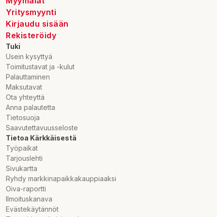
Myymälät
Yritysmyynti
Kirjaudu sisään
Rekisteröidy
Tuki
Usein kysyttyä
Toimitustavat ja -kulut
Palauttaminen
Maksutavat
Ota yhteyttä
Anna palautetta
Tietosuoja
Saavutettavuusseloste
Tietoa Kärkkäisestä
Työpaikat
Tarjouslehti
Sivukartta
Ryhdy markkinapaikkakauppiaaksi
Oiva-raportti
Ilmoituskanava
Evästekäytännöt