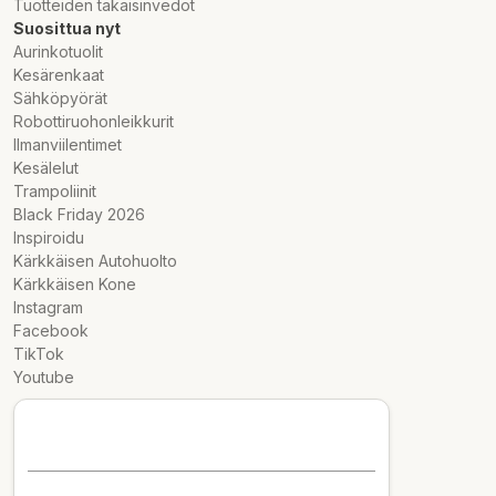
Tuotteiden takaisinvedot
Suosittua nyt
Aurinkotuolit
Kesärenkaat
Sähköpyörät
Robottiruohonleikkurit
Ilmanviilentimet
Kesälelut
Trampoliinit
Black Friday 2026
Inspiroidu
Kärkkäisen Autohuolto
Kärkkäisen Kone
Instagram
Facebook
TikTok
Youtube