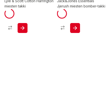
Lyle & Scott Cotton Harrington
Jack&Jones Essentials
miesten takki
Jjerush miesten bomber-takki