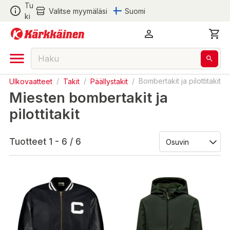
Tu
Valitse myymäläsi
Suomi
ki
/
Ulkovaatteet
/
Takit
/
Päällystakit
/
Bombertakit ja pilottitakit
Miesten bombertakit ja
pilottitakit
Tuotteet 1 - 6 / 6