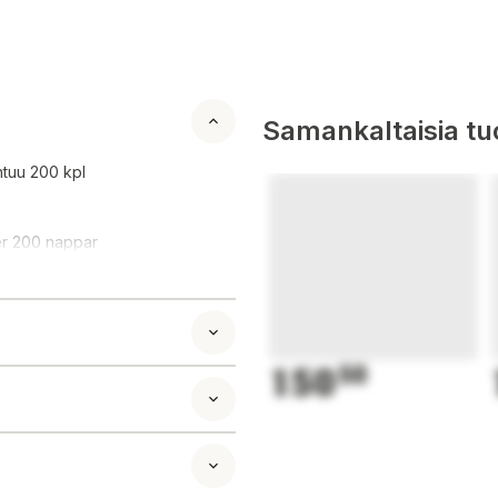
Samankaltaisia tuo
htuu 200 kpl
er 200 nappar
150
50