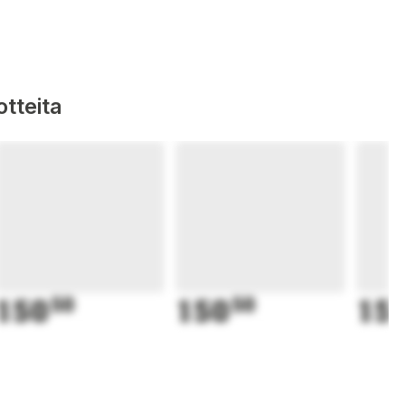
tteita
150
50
150
50
15