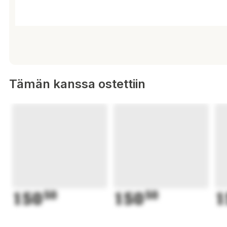
Tämän kanssa ostettiin
150
50
150
50
1