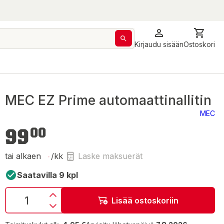
Kirjaudu sisään
Ostoskori
MEC EZ Prime automaattinallitin
MEC
99,00 €
99
00
tai alkaen
/kk
Laske maksuerät
Saatavilla 9 kpl
Lisää ostoskoriin