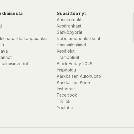
rkkäisestä
Suosittua nyt
Aurinkotuolit
i
Kesärenkaat
Sähköpyörät
kkinapaikkakauppiaaksi
Robottiruohonleikkurit
tti
Ilmanviilentimet
nava
Kesälelut
tännöt
Trampoliinit
 takaisinvedot
Black Friday 2026
Inspiroidu
Kärkkäisen Autohuolto
Kärkkäisen Kone
Instagram
Facebook
TikTok
Youtube