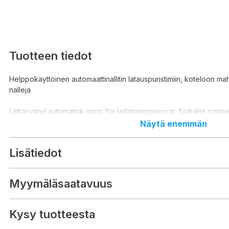
Tuotteen tiedot
Helppokäyttöinen automaattinallitin latauspuristimiin, koteloon ma
nalleja
Lättanvänd automatisk napp för laddningspressar, fodralet rymm
Näytä enemmän
Lisätiedot
Myymäläsaatavuus
Kysy tuotteesta