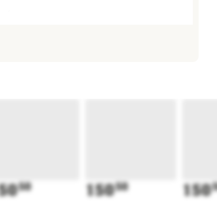
50
50
150
50
150