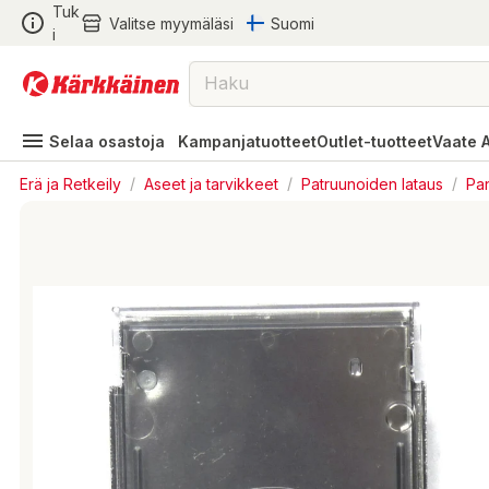
Tuk
Valitse myymäläsi
Suomi
i
Selaa osastoja
Kampanjatuotteet
Outlet-tuotteet
Vaate 
Erä ja Retkeily
/
Aseet ja tarvikkeet
/
Patruunoiden lataus
/
Pan