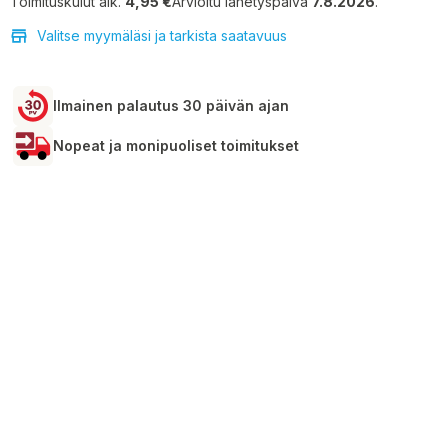
Toimituskulut alk.
4,95 €
Arvioitu lähetyspäivä
7.8.2026
.
Valitse myymäläsi ja tarkista saatavuus
Ilmainen palautus 30 päivän ajan
Nopeat ja monipuoliset toimitukset