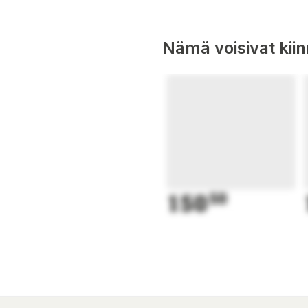
Nämä voisivat kii
150
50