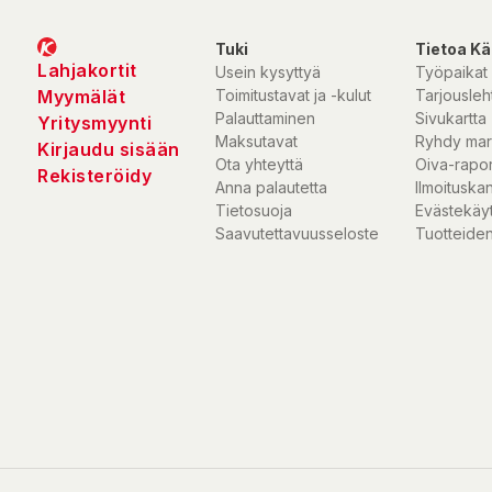
Tuki
Tietoa Kä
Lahjakortit
Usein kysyttyä
Työpaikat
Myymälät
Toimitustavat ja -kulut
Tarjousleht
Palauttaminen
Sivukartta
Yritysmyynti
Maksutavat
Ryhdy mar
Kirjaudu sisään
Ota yhteyttä
Oiva-rapor
Rekisteröidy
Anna palautetta
Ilmoituska
Tietosuoja
Evästekäy
Saavutettavuusseloste
Tuotteiden