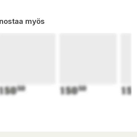
nnostaa myös
150
50
150
50
15