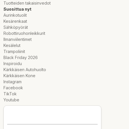
Tuotteiden takaisinvedot
Suosittua nyt
Aurinkotuolit
Kesärenkaat
Sähköpyörät
Robottiruohonleikkurit
Ilmanviilentimet
Kesälelut
Trampoliinit
Black Friday 2026
Inspiroidu
Kärkkäisen Autohuolto
Kärkkäisen Kone
Instagram
Facebook
TikTok
Youtube