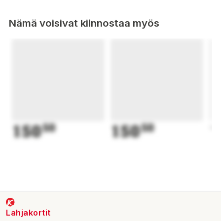
Nämä voisivat kiinnostaa myös
150
50
150
50
1
Lahjakortit