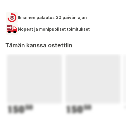
Ilmainen palautus 30 päivän ajan
Nopeat ja monipuoliset toimitukset
Tämän kanssa ostettiin
150
50
150
50
1