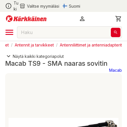
Tu
Valitse myymäläsi
Suomi
ki
kkeet
/
Antennit ja tarvikkeet
/
Antenniliittimet ja antenniadapterit
Näytä kaikki kategoriapolut
Macab TS9 - SMA naaras sovitin
Macab