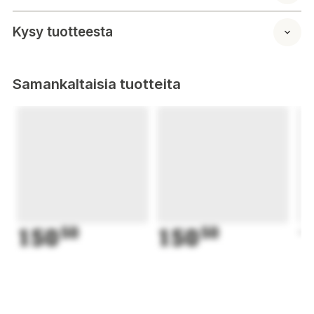
Kysy tuotteesta
Samankaltaisia tuotteita
150
50
150
50
1