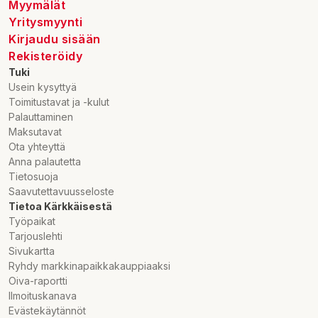
Myymälät
Yritysmyynti
Kirjaudu sisään
Rekisteröidy
Tuki
Usein kysyttyä
Toimitustavat ja -kulut
Palauttaminen
Maksutavat
Ota yhteyttä
Anna palautetta
Tietosuoja
Saavutettavuusseloste
Tietoa Kärkkäisestä
Työpaikat
Tarjouslehti
Sivukartta
Ryhdy markkinapaikkakauppiaaksi
Oiva-raportti
Ilmoituskanava
Evästekäytännöt