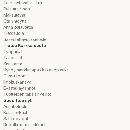
Toimitustavat ja -kulut
Palauttaminen
Maksutavat
Ota yhteyttä
Anna palautetta
Tietosuoja
Saavutettavuusseloste
Tietoa Kärkkäisestä
Työpaikat
Tarjouslehti
Sivukartta
Ryhdy markkinapaikkakauppiaaksi
Oiva-raportti
Ilmoituskanava
Evästekäytännöt
Tuotteiden takaisinvedot
Suosittua nyt
Aurinkotuolit
Kesärenkaat
Sähköpyörät
Robottiruohonleikkurit