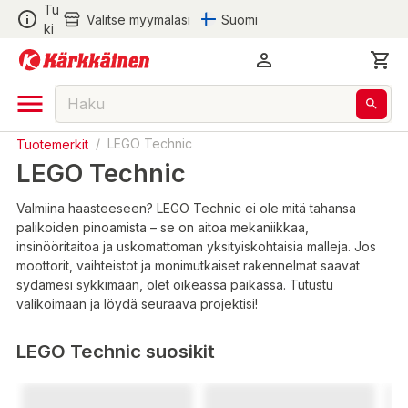
Tu
Valitse myymäläsi
Suomi
ki
Tuotemerkit
/
LEGO Technic
LEGO Technic
Valmiina haasteeseen? LEGO Technic ei ole mitä tahansa
palikoiden pinoamista – se on aitoa mekaniikkaa,
insinööritaitoa ja uskomattoman yksityiskohtaisia malleja. Jos
moottorit, vaihteistot ja monimutkaiset rakennelmat saavat
sydämesi sykkimään, olet oikeassa paikassa. Tutustu
valikoimaan ja löydä seuraava projektisi!
LEGO Technic suosikit