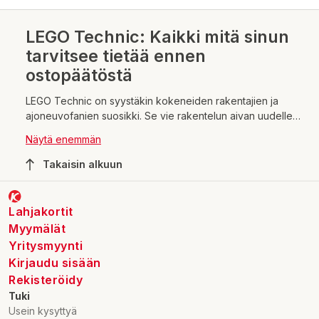
LEGO Technic: Kaikki mitä sinun
tarvitsee tietää ennen
ostopäätöstä
LEGO Technic on syystäkin kokeneiden rakentajien ja
ajoneuvofanien suosikki. Se vie rakentelun aivan uudelle
tasolle monimutkaisilla mekanismeillaan ja realistisilla
Näytä enemmän
toiminnoillaan. Mutta mikä setti sopii juuri sinulle? Ei hätää,
SEO-Seppo auttaa! Käydään läpi tärkeimmät jutut, jotta
Takaisin alkuun
löydät täydellisen Technic-elämyksen.
Lahjakortit
Myymälät
Yritysmyynti
Kirjaudu sisään
Rekisteröidy
Tuki
Usein kysyttyä