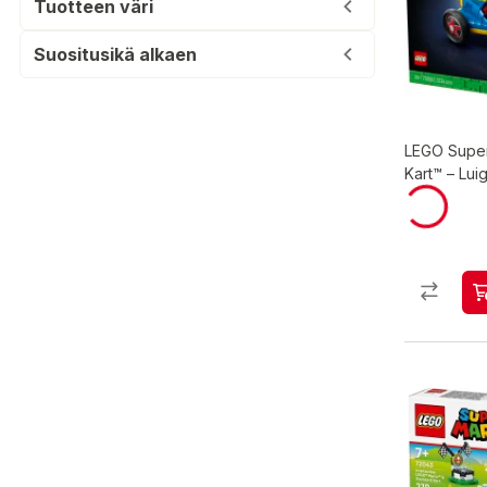
Tuotteen väri
Suositusikä alkaen
LEGO Super
Kart™ – Lui