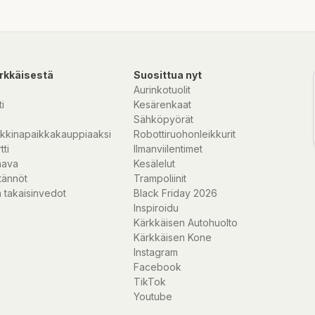
rkkäisestä
Suosittua nyt
Aurinkotuolit
i
Kesärenkaat
Sähköpyörät
kkinapaikkakauppiaaksi
Robottiruohonleikkurit
tti
Ilmanviilentimet
nava
Kesälelut
tännöt
Trampoliinit
 takaisinvedot
Black Friday 2026
Inspiroidu
Kärkkäisen Autohuolto
Kärkkäisen Kone
Instagram
Facebook
TikTok
Youtube