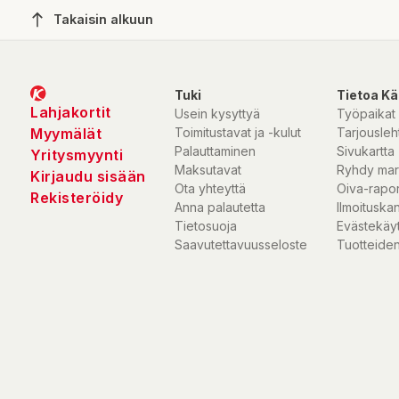
Takaisin alkuun
Tuki
Tietoa Kä
Lahjakortit
Usein kysyttyä
Työpaikat
Myymälät
Toimitustavat ja -kulut
Tarjousleht
Palauttaminen
Sivukartta
Yritysmyynti
Maksutavat
Ryhdy mar
Kirjaudu sisään
Ota yhteyttä
Oiva-rapor
Rekisteröidy
Anna palautetta
Ilmoituska
Tietosuoja
Evästekäy
Saavutettavuusseloste
Tuotteiden