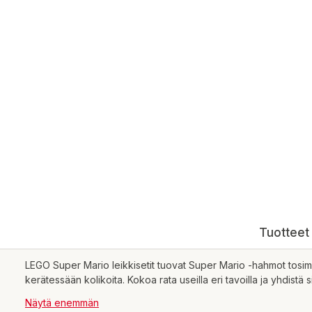
Tuotteet 
LEGO Super Mario leikkisetit tuovat Super Mario -hahmot tosimaai
kerätessään kolikoita. Kokoa rata useilla eri tavoilla ja yhdist
mahtavia digitaalisia rakennustyökaluja ja upeita peli-ideoita.
Näytä enemmän