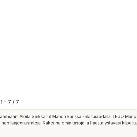
1 - 7 / 7
lmaan! Aloita Seikkailut Marion kanssa -aloitusradalla. LEGO Mario rea
ä siihen laajennusratoja. Rakenna omia tasoja ja haasta ystäväsi kilp
 Voit myös jakaa upeat luomuksesi sovelluksen kautta!