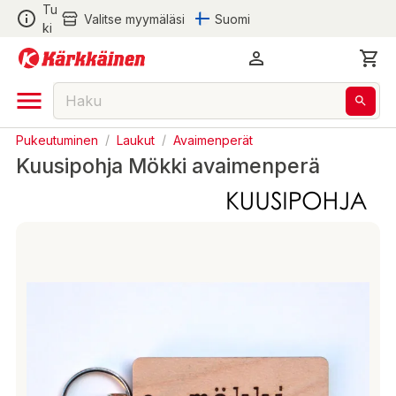
Tu
Valitse myymäläsi
Suomi
ki
Pukeutuminen
/
Laukut
/
Avaimenperät
Kuusipohja Mökki avaimenperä