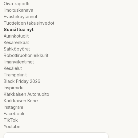
Oiva-raportti
Ilmoituskanava
Evästekäytännöt
Tuotteiden takaisinvedot
Suosittua nyt
Aurinkotuolit
Kesärenkaat
Sähköpyörät
Robottiruohonleikkurit
Ilmanviilentimet
Kesälelut
Trampoliinit
Black Friday 2026
Inspiroidu
Kärkkäisen Autohuolto
Kärkkäisen Kone
Instagram
Facebook
TikTok
Youtube