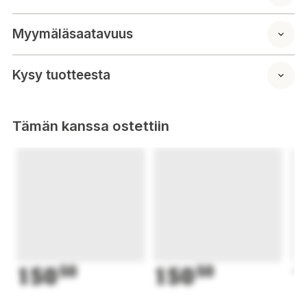
Myymäläsaatavuus
Kysy tuotteesta
Tämän kanssa ostettiin
150
50
150
50
1