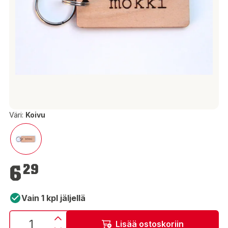
Väri:
Koivu
6,29 €
6
29
Vain 1 kpl jäljellä
Lisää ostoskoriin