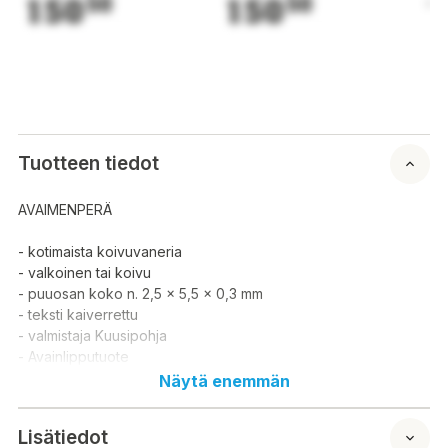
150
50
150
50
1
Tuotteen tiedot
AVAIMENPERÄ
- kotimaista koivuvaneria
- valkoinen tai koivu
- puuosan koko n. 2,5 x 5,5 x 0,3 mm
- teksti kaiverrettu
- valmistaja Kuusipohja
- Avainlipputuote
Näytä enemmän
Lisätiedot