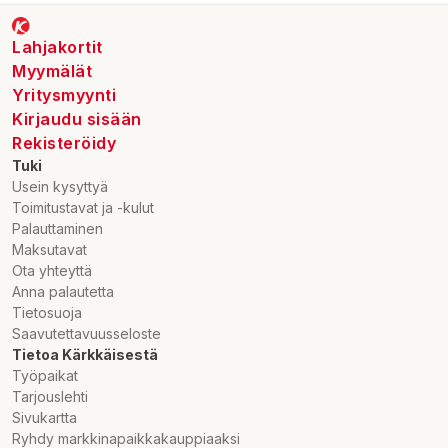
Lahjakortit
Myymälät
Yritysmyynti
Kirjaudu sisään
Rekisteröidy
Tuki
Usein kysyttyä
Toimitustavat ja -kulut
Palauttaminen
Maksutavat
Ota yhteyttä
Anna palautetta
Tietosuoja
Saavutettavuusseloste
Tietoa Kärkkäisestä
Työpaikat
Tarjouslehti
Sivukartta
Ryhdy markkinapaikkakauppiaaksi