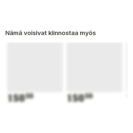
Nämä voisivat kiinnostaa myös
150
50
150
50
1