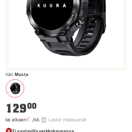
Väri:
Musta
129,00 €
129
00
tai alkaen
/kk
Laske maksuerät
Ei saatavilla verkkokaupassa