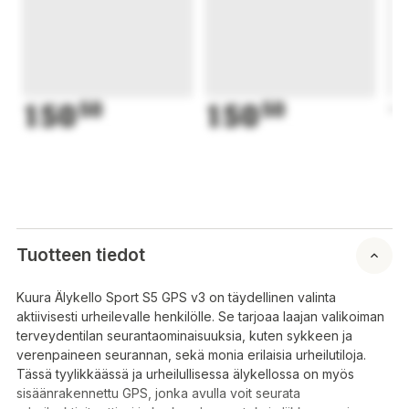
150
50
150
50
1
Tuotteen tiedot
Kuura Älykello Sport S5 GPS v3 on täydellinen valinta
aktiivisesti urheilevalle henkilölle. Se tarjoaa laajan valikoiman
terveydentilan seurantaominaisuuksia, kuten sykkeen ja
verenpaineen seurannan, sekä monia erilaisia urheilutiloja.
Tässä tyylikkäässä ja urheilullisessa älykellossa on myös
sisäänrakennettu GPS, jonka avulla voit seurata