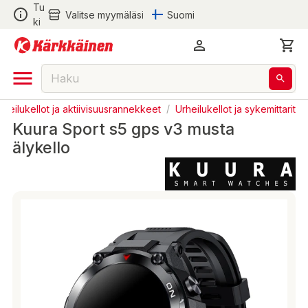
Tu
Valitse myymäläsi
Suomi
ki
rheilukellot ja aktiivisuusrannekkeet
/
Urheilukellot ja sykemittarit
Kuura Sport s5 gps v3 musta
älykello