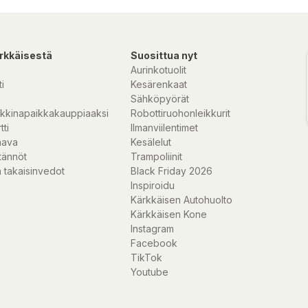
rkkäisestä
Suosittua nyt
Aurinkotuolit
i
Kesärenkaat
Sähköpyörät
kkinapaikkakauppiaaksi
Robottiruohonleikkurit
tti
Ilmanviilentimet
nava
Kesälelut
tännöt
Trampoliinit
 takaisinvedot
Black Friday 2026
Inspiroidu
Kärkkäisen Autohuolto
Kärkkäisen Kone
Instagram
Facebook
TikTok
Youtube