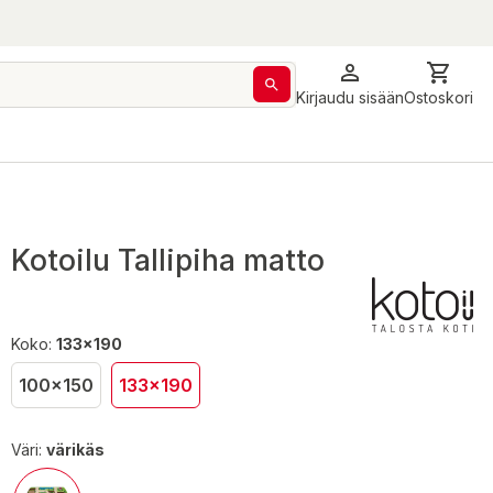
Kirjaudu sisään
Ostoskori
Kotoilu Tallipiha matto
Koko:
133x190
100x150
133x190
Väri:
värikäs