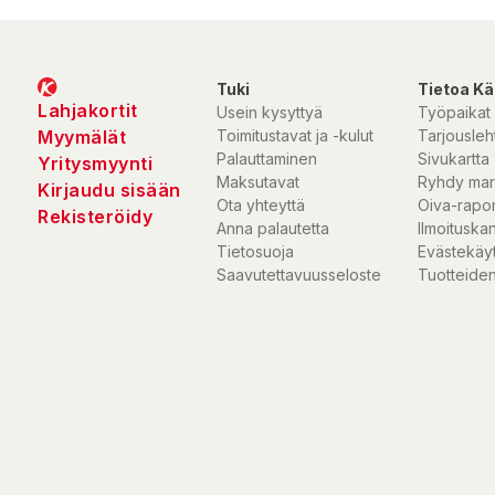
Tuki
Tietoa Kä
Lahjakortit
Usein kysyttyä
Työpaikat
Myymälät
Toimitustavat ja -kulut
Tarjousleht
Palauttaminen
Sivukartta
Yritysmyynti
Maksutavat
Ryhdy mar
Kirjaudu sisään
Ota yhteyttä
Oiva-rapor
Rekisteröidy
Anna palautetta
Ilmoituska
Tietosuoja
Evästekäy
Saavutettavuusseloste
Tuotteiden