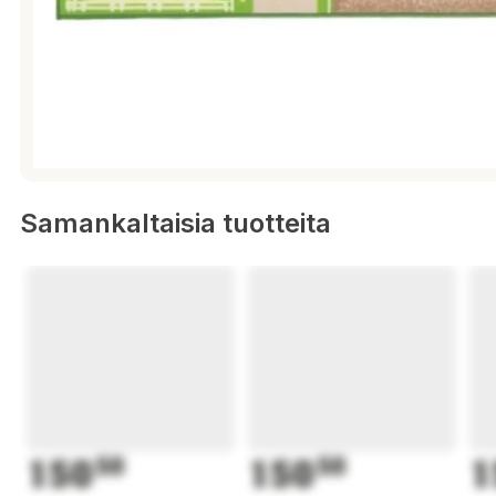
Samankaltaisia tuotteita
150
50
150
50
1