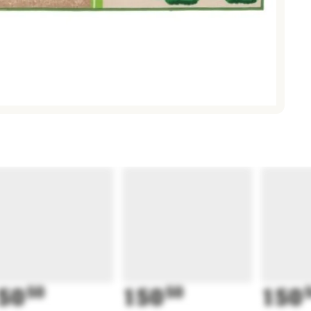
50
50
150
50
150