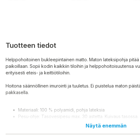
Tuotteen tiedot
Helppohoitoinen bukleepintainen matto. Maton lateksipohja pitää
paikoillaan. Sopii kodin kaikkiin tiloihin ja helppohoitoisuutensa vu
erityisesti eteis- ja keittiötiloihin.
Hoitona säännöllinen imurointi ja tuuletus. Ei puistelua maton päistä
pakkasella.
Materiaali: 100 % polyamidi, pohja lateksia
Pesu-ohje: Tasovesipesu max. 30 astetta. Kuivaus tasossa.
Näytä enemmän