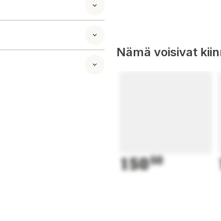
 den väl på plats.
h kök tack vare sin
an i hörnen.
Nämä voisivat kii
150
50