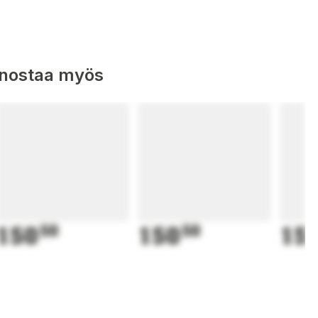
nnostaa myös
150
50
150
50
15