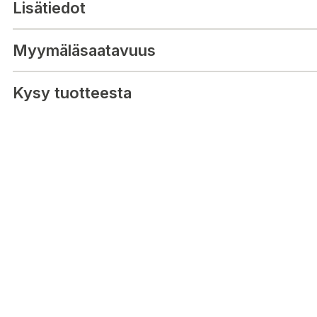
Lättskött matta med öglemönstrad yta. Mattans latexbaksida håller
Lisätiedot
Passar i alla hemmets utrymmen och är särskilt lämplig för hall oc
lättskötta design.
Myymäläsaatavuus
Skötsel: Regelbunden dammsugning och vädring. Skaka inte matt
Undvik att vädra i minusgrader.
Kysy tuotteesta
Material: 100 % polyamid, baksida i latex
Tvättråd: Plantvätt max 30 grader. Torkas plant.