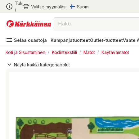
Tuk
Valitse myymäläsi
Suomi
i
Selaa osastoja
Kampanjatuotteet
Outlet-tuotteet
Vaate 
Koti ja Sisustaminen
/
Kodintekstiili
/
Matot
/
Käytävämatot
Näytä kaikki kategoriapolut