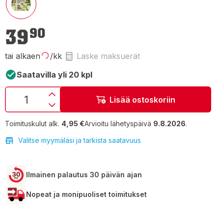
39,90 €
39
90
tai alkaen
/kk
Laske maksuerät
Saatavilla yli 20 kpl
Lisää ostoskoriin
Toimituskulut alk.
4,95 €
Arvioitu lähetyspäivä
9.8.2026
.
Valitse myymäläsi ja tarkista saatavuus
Ilmainen palautus 30 päivän ajan
Nopeat ja monipuoliset toimitukset