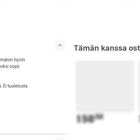
Tämän kanssa oste
 maton hyvin
oksi sopii
. Ei tuuletusta
150
50