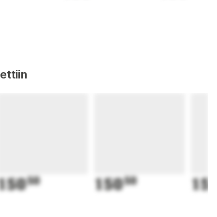
ttiin
150
50
150
50
15