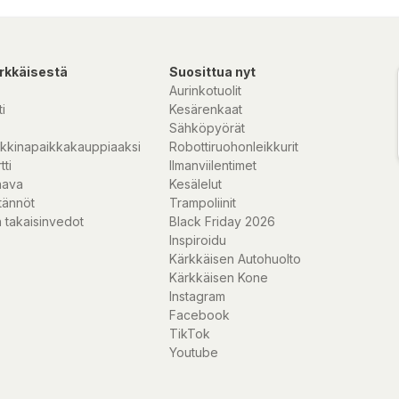
rkkäisestä
Suosittua nyt
Aurinkotuolit
i
Kesärenkaat
Sähköpyörät
kkinapaikkakauppiaaksi
Robottiruohonleikkurit
tti
Ilmanviilentimet
nava
Kesälelut
tännöt
Trampoliinit
 takaisinvedot
Black Friday 2026
Inspiroidu
Kärkkäisen Autohuolto
Kärkkäisen Kone
Instagram
Facebook
TikTok
Youtube