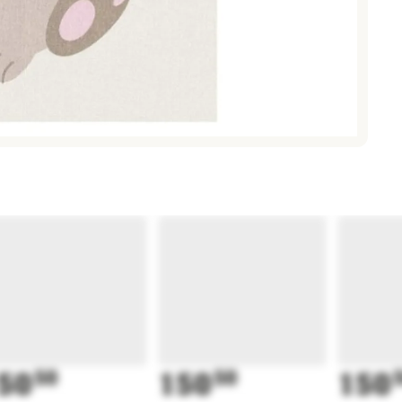
50
50
150
50
150