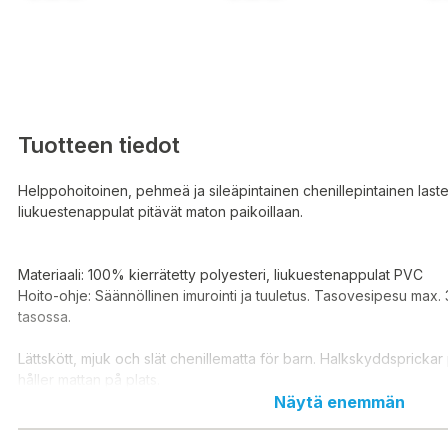
Tuotteen tiedot
Helppohoitoinen, pehmeä ja sileäpintainen chenillepintainen last
liukuestenappulat pitävät maton paikoillaan.
Materiaali: 100% kierrätetty polyesteri, liukuestenappulat PVC
Hoito-ohje: Säännöllinen imurointi ja tuuletus. Tasovesipesu max. 
tasossa.
Lättskött, mjuk och slät chenillematta för barn. Halkskyddspricka
håller mattan på plats.
Näytä enemmän
Material: 100 % återvunnen polyester, halkskyddsprickar PVC