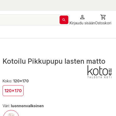
Kirjaudu sisään
Ostoskori
Kotoilu Pikkupupu lasten matto
Koko:
120x170
120x170
Väri:
luonnonvalkoinen