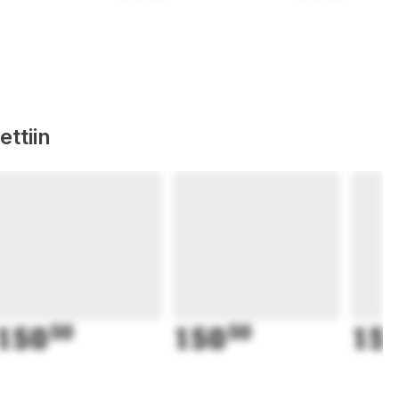
ttiin
150
50
150
50
15