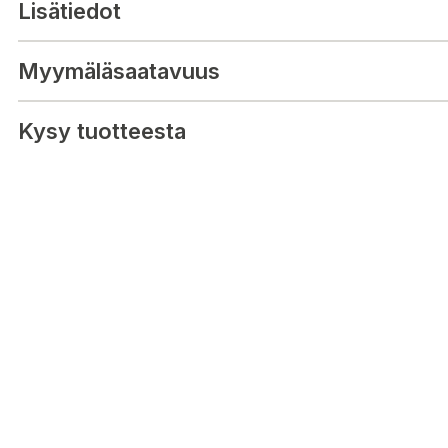
Lisätiedot
Skötselråd: Regelbunden dammsugning och vädring. Plantvätt ma
plant.
Myymäläsaatavuus
Kysy tuotteesta