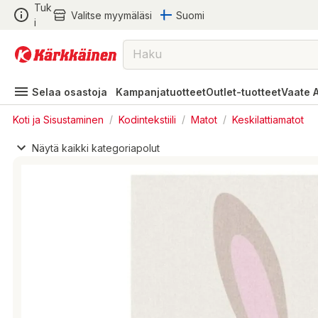
Tuk
Valitse myymäläsi
Suomi
i
Selaa osastoja
Kampanjatuotteet
Outlet-tuotteet
Vaate 
Koti ja Sisustaminen
/
Kodintekstiili
/
Matot
/
Keskilattiamatot
Näytä kaikki kategoriapolut