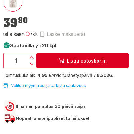
39,90 €
39
90
tai alkaen
/kk
Laske maksuerät
Saatavilla yli 20 kpl
Lisää ostoskoriin
Toimituskulut alk.
4,95 €
Arvioitu lähetyspäivä
7.8.2026
.
Valitse myymäläsi ja tarkista saatavuus
Ilmainen palautus 30 päivän ajan
Nopeat ja monipuoliset toimitukset