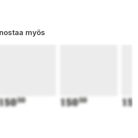
nnostaa myös
150
50
150
50
15