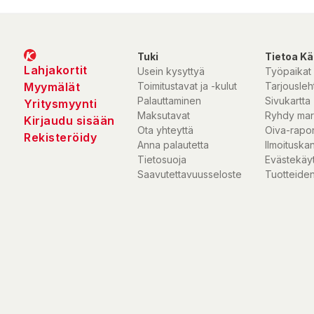
Tuki
Tietoa Kä
Lahjakortit
Usein kysyttyä
Työpaikat
Myymälät
Toimitustavat ja -kulut
Tarjousleht
Palauttaminen
Sivukartta
Yritysmyynti
Maksutavat
Ryhdy mar
Kirjaudu sisään
Ota yhteyttä
Oiva-rapor
Rekisteröidy
Anna palautetta
Ilmoituska
Tietosuoja
Evästekäy
Saavutettavuusseloste
Tuotteiden