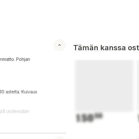
Tämän kanssa oste
enmatto. Pohjan
30 astetta. Kuivaus
r på undersidan
150
50