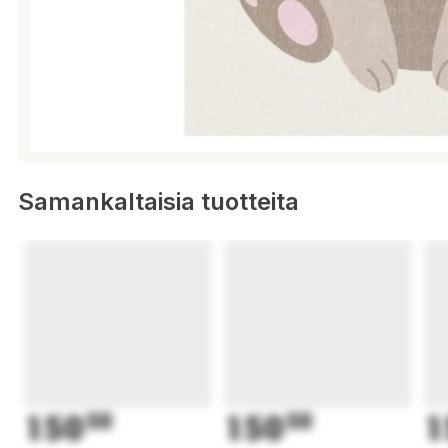
Samankaltaisia tuotteita
150
50
150
50
1