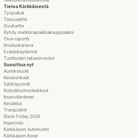
Tietoa Kärkkäisestä
Työpaikat
Tarjouslehti
Sivukartta
Ryhdy markkinapaikkakauppiaaksi
Oiva-raportti
Ilmoituskanava
Evästekäytännöt
Tuotteiden takaisinvedot
Suosittua nyt
Aurinkotuolit
Kesärenkaat
Sähköpyörät
Robottiruohonleikkurit
Ilmanviilentimet
Kesälelut
Trampoliinit
Black Friday 2026
Inspiroidu
Kärkkäisen Autohuolto
Kärkkäisen Kone