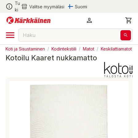
Tu
Valitse myymäläsi
Suomi
ki
Koti ja Sisustaminen
/
Kodintekstiili
/
Matot
/
Keskilattiamatot
Kotoilu Kaaret nukkamatto