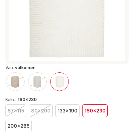
Väri:
valkoinen
Koko:
160x230
67x115
80x200
133x190
160x230
200x285