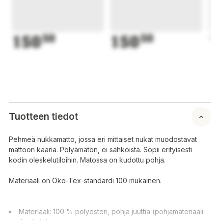
150
50
150
50
1
Tuotteen tiedot
Pehmeä nukkamatto, jossa eri mittaiset nukat muodostavat
mattoon kaaria. Pölyämätön, ei sähköistä. Sopii erityisesti
kodin oleskelutiloihin. Matossa on kudottu pohja.
Materiaali on Öko-Tex-standardi 100 mukainen.
Materiaali: 100 % polyesteri, pohja juuttia (pohjamateriaali