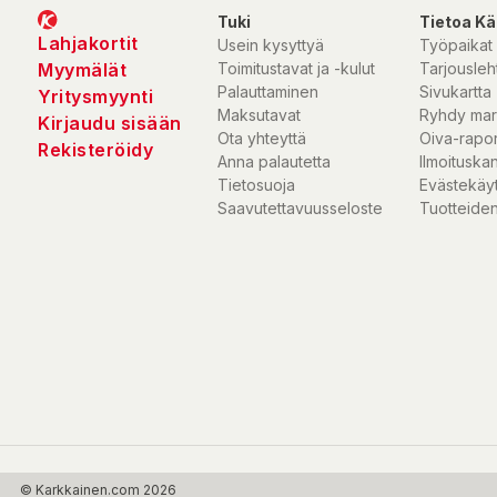
Tuki
Tietoa Kä
Lahjakortit
Usein kysyttyä
Työpaikat
Myymälät
Toimitustavat ja -kulut
Tarjousleht
Palauttaminen
Sivukartta
Yritysmyynti
Maksutavat
Ryhdy mar
Kirjaudu sisään
Ota yhteyttä
Oiva-rapor
Rekisteröidy
Anna palautetta
Ilmoituska
Tietosuoja
Evästekäy
Saavutettavuusseloste
Tuotteiden
© Karkkainen.com 2026