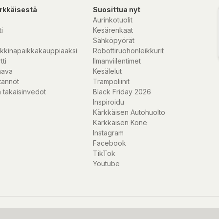
rkkäisestä
Suosittua nyt
Aurinkotuolit
i
Kesärenkaat
Sähköpyörät
kkinapaikkakauppiaaksi
Robottiruohonleikkurit
tti
Ilmanviilentimet
nava
Kesälelut
tännöt
Trampoliinit
 takaisinvedot
Black Friday 2026
Inspiroidu
Kärkkäisen Autohuolto
Kärkkäisen Kone
Instagram
Facebook
TikTok
Youtube