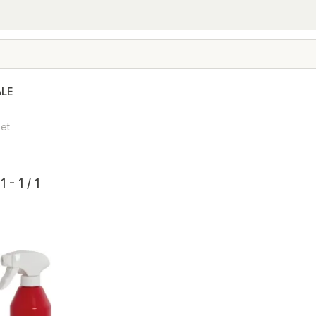
ALE
et
 - 1 / 1