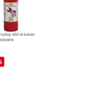
rrystop 450 ml koiran
estoaine