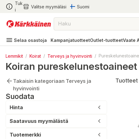
Tuk
Valitse myymäläsi
Suomi
i
Selaa osastoja
Kampanjatuotteet
Outlet-tuotteet
Vaate 
Lemmikit
/
Koirat
/
Terveys ja hyvinvointi
/
Pureskelunestoaine
Koiran pureskelunestoaineet
Tuotteet 1
Takaisin kategoriaan Terveys ja
hyvinvointi
Suodata
Hinta
Saatavuus myymälästä
Tuotemerkki