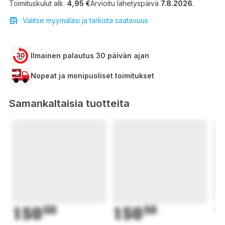
Toimituskulut alk.
4,95 €
Arvioitu lähetyspäivä
7.8.2026
.
Valitse myymäläsi ja tarkista saatavuus
Ilmainen palautus 30 päivän ajan
Nopeat ja monipuoliset toimitukset
Samankaltaisia tuotteita
150
50
150
50
1