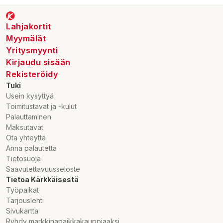
Lahjakortit
Myymälät
Yritysmyynti
Kirjaudu sisään
Rekisteröidy
Tuki
Usein kysyttyä
Toimitustavat ja -kulut
Palauttaminen
Maksutavat
Ota yhteyttä
Anna palautetta
Tietosuoja
Saavutettavuusseloste
Tietoa Kärkkäisestä
Työpaikat
Tarjouslehti
Sivukartta
Ryhdy markkinapaikkakauppiaaksi