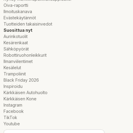
Oiva-raportti
Ilmoituskanava
Evästekäytännöt
Tuotteiden takaisinvedot
Suosittua nyt
Aurinkotuolit
Kesärenkaat
Sähköpyörät
Robottiruohonleikkurit
Ilmanviilentimet
Kesälelut
Trampoliinit
Black Friday 2026
Inspiroidu
Kärkkäisen Autohuolto
Kärkkäisen Kone
Instagram
Facebook
TikTok
Youtube