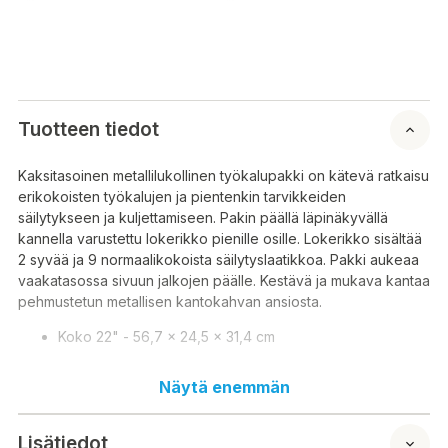
Tuotteen tiedot
Kaksitasoinen metallilukollinen työkalupakki on kätevä ratkaisu
erikokoisten työkalujen ja pientenkin tarvikkeiden
säilytykseen ja kuljettamiseen. Pakin päällä läpinäkyvällä
kannella varustettu lokerikko pienille osille. Lokerikko sisältää
2 syvää ja 9 normaalikokoista säilytyslaatikkoa. Pakki aukeaa
vaakatasossa sivuun jalkojen päälle. Kestävä ja mukava kantaa
pehmustetun metallisen kantokahvan ansiosta.
Koko 22" - 56,7 x 24,5 x 31,4 cm
Näytä enemmän
Verktygslådan i två nivåer med metalllås är en bekväm lösning
för förvaring och transport av verktyg i olika storlekar och
Lisätiedot