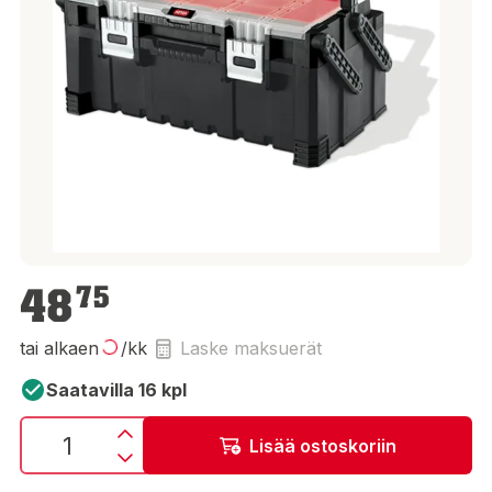
48,75 €
48
75
tai alkaen
/kk
Laske maksuerät
Saatavilla 16 kpl
Lisää ostoskoriin