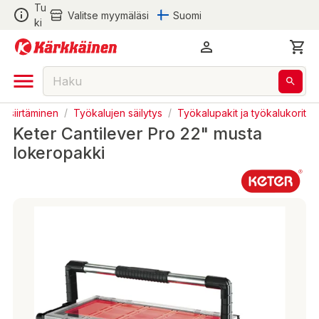
Tu
Valitse myymäläsi
Suomi
ki
ja siirtäminen
/
Työkalujen säilytys
/
Työkalupakit ja työkalukorit
Keter Cantilever Pro 22" musta
lokeropakki