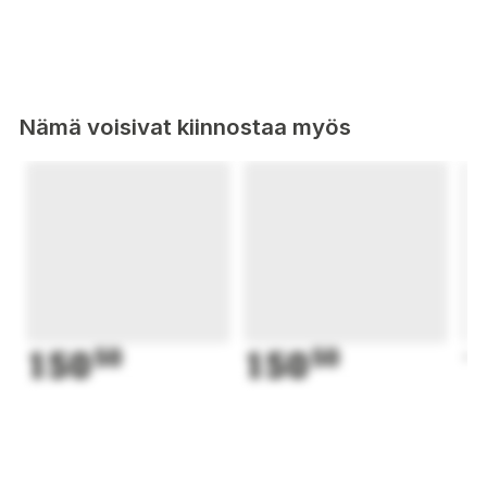
Nämä voisivat kiinnostaa myös
150
50
150
50
1