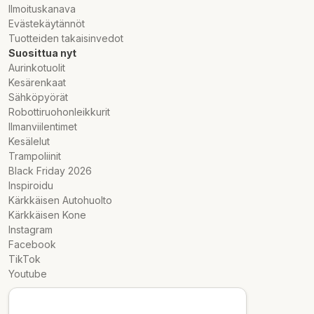
Ilmoituskanava
Evästekäytännöt
Tuotteiden takaisinvedot
Suosittua nyt
Aurinkotuolit
Kesärenkaat
Sähköpyörät
Robottiruohonleikkurit
Ilmanviilentimet
Kesälelut
Trampoliinit
Black Friday 2026
Inspiroidu
Kärkkäisen Autohuolto
Kärkkäisen Kone
Instagram
Facebook
TikTok
Youtube