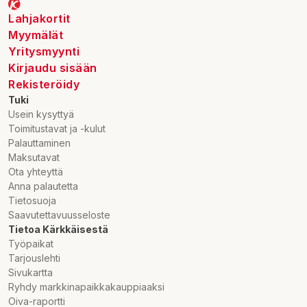
Lahjakortit
Myymälät
Yritysmyynti
Kirjaudu sisään
Rekisteröidy
Tuki
Usein kysyttyä
Toimitustavat ja -kulut
Palauttaminen
Maksutavat
Ota yhteyttä
Anna palautetta
Tietosuoja
Saavutettavuusseloste
Tietoa Kärkkäisestä
Työpaikat
Tarjouslehti
Sivukartta
Ryhdy markkinapaikkakauppiaaksi
Oiva-raportti