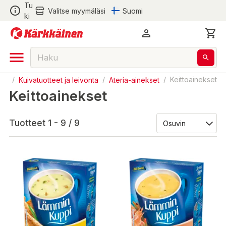
Tu
Valitse myymäläsi
Suomi
ki
ka
/
Kuivatuotteet ja leivonta
/
Ateria-ainekset
/
Keittoainekset
Keittoainekset
Tuotteet 1 - 9 / 9