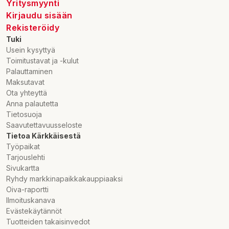
Yritysmyynti
Kirjaudu sisään
Rekisteröidy
Tuki
Usein kysyttyä
Toimitustavat ja -kulut
Palauttaminen
Maksutavat
Ota yhteyttä
Anna palautetta
Tietosuoja
Saavutettavuusseloste
Tietoa Kärkkäisestä
Työpaikat
Tarjouslehti
Sivukartta
Ryhdy markkinapaikkakauppiaaksi
Oiva-raportti
Ilmoituskanava
Evästekäytännöt
Tuotteiden takaisinvedot