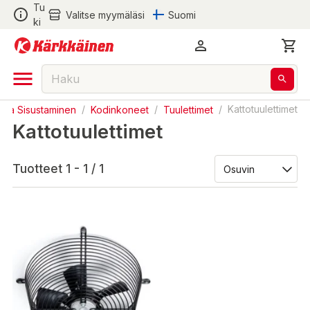
Tu
Valitse myymäläsi
Suomi
ki
ti ja Sisustaminen
/
Kodinkoneet
/
Tuulettimet
/
Kattotuulettimet
Kattotuulettimet
Tuotteet 1 - 1 / 1