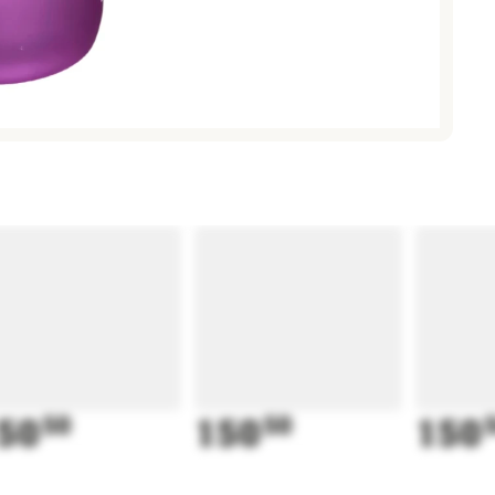
50
50
150
50
150