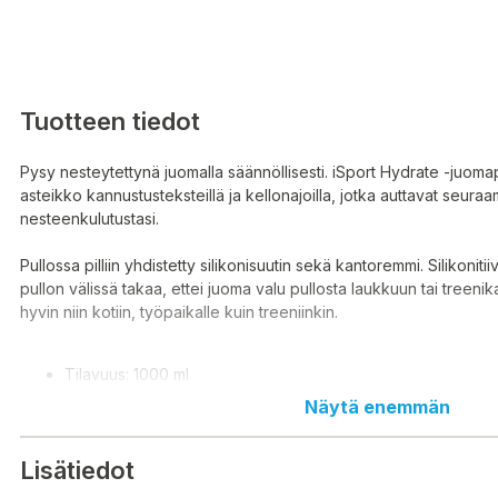
Tuotteen tiedot
Pysy nesteytettynä juomalla säännöllisesti. iSport Hydrate -juomap
asteikko kannustusteksteillä ja kellonajoilla, jotka auttavat seuraa
nesteenkulutustasi.
Pullossa pilliin yhdistetty silikonisuutin sekä kantoremmi. Silikonitii
pullon välissä takaa, ettei juoma valu pullosta laukkuun tai treenik
hyvin niin kotiin, työpaikalle kuin treeniinkin.
Tilavuus: 1000 ml
Koko: 7,7 x 7,7 x 28 cm
Näytä enemmän
Väri: liukuvärjätty violetti / vihreä
Materiaalit: PETG-pullo, PP-korkki, silikonisuutin ja silikoniti
Lisätiedot
polyesteria
Käsinpesu. Ei saa pestä astianpesukoneessa