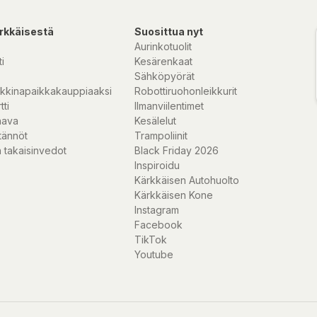
rkkäisestä
Suosittua nyt
Aurinkotuolit
i
Kesärenkaat
Sähköpyörät
kkinapaikkakauppiaaksi
Robottiruohonleikkurit
tti
Ilmanviilentimet
nava
Kesälelut
tännöt
Trampoliinit
 takaisinvedot
Black Friday 2026
Inspiroidu
Kärkkäisen Autohuolto
Kärkkäisen Kone
Instagram
Facebook
TikTok
Youtube