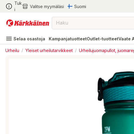
Tuk
Valitse myymäläsi
Suomi
i
Selaa osastoja
Kampanjatuotteet
Outlet-tuotteet
Vaate 
Urheilu
/
Yleiset urheilutarvikkeet
/
Urheilujuomapullot, juomarep