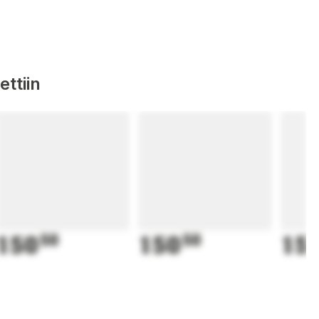
ttiin
150
50
150
50
15