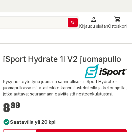
Kirjaudu sisään
Ostoskori
iSport Hydrate 1l V2 juomapullo
Pysy nesteytettynä juomalla säännöllisesti. iSport Hydrate -
juomapulloissa mitta-asteikko kannustusteksteillä ja kellonajoilla,
jotka auttavat seuraamaan päivittäistä nesteenkulutustasi.
8,99 €
8
99
Saatavilla yli 20 kpl