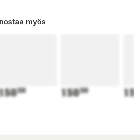
nnostaa myös
150
50
150
50
15