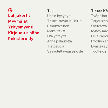
Tuki
Tietoa Kä
Lahjakortit
Usein kysyttyä
Työpaikat
Myymälät
Toimitustavat ja -kulut
Tarjousleht
Palauttaminen
Sivukartta
Yritysmyynti
Maksutavat
Ryhdy mar
Kirjaudu sisään
Ota yhteyttä
Oiva-rapor
Rekisteröidy
Anna palautetta
Ilmoituska
Tietosuoja
Evästekäy
Saavutettavuusseloste
Tuotteiden