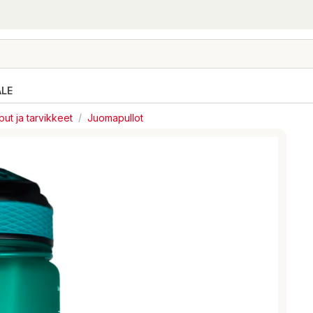
ALE
ut ja tarvikkeet
/
Juomapullot