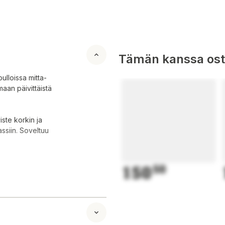
Tämän kanssa oste
ulloissa mitta-
maan päivittäistä
viste korkin ja
assiin. Soveltuu
150
50
iviste, kantoremmi