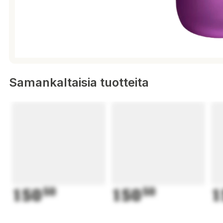
Samankaltaisia tuotteita
150
50
150
50
1