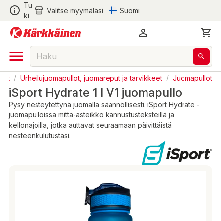
Tu
Valitse myymäläsi
Suomi
ki
keet
/
Urheilujuomapullot, juomareput ja tarvikkeet
/
Juomapullot
iSport Hydrate 1 l V1 juomapullo
Pysy nesteytettynä juomalla säännöllisesti. iSport Hydrate -
juomapulloissa mitta-asteikko kannustusteksteillä ja
kellonajoilla, jotka auttavat seuraamaan päivittäistä
nesteenkulutustasi.