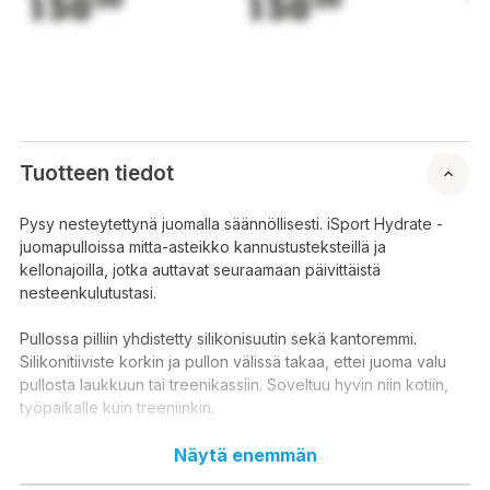
150
150
1
Tuotteen tiedot
Pysy nesteytettynä juomalla säännöllisesti. iSport Hydrate -
juomapulloissa mitta-asteikko kannustusteksteillä ja
kellonajoilla, jotka auttavat seuraamaan päivittäistä
nesteenkulutustasi.
Pullossa pilliin yhdistetty silikonisuutin sekä kantoremmi.
Silikonitiiviste korkin ja pullon välissä takaa, ettei juoma valu
pullosta laukkuun tai treenikassiin. Soveltuu hyvin niin kotiin,
työpaikalle kuin treeniinkin.
Näytä enemmän
Tilavuus: 1000 ml