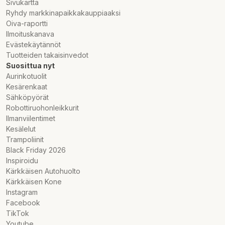
Sivukartta
Ryhdy markkinapaikkakauppiaaksi
Oiva-raportti
Ilmoituskanava
Evästekäytännöt
Tuotteiden takaisinvedot
Suosittua nyt
Aurinkotuolit
Kesärenkaat
Sähköpyörät
Robottiruohonleikkurit
Ilmanviilentimet
Kesälelut
Trampoliinit
Black Friday 2026
Inspiroidu
Kärkkäisen Autohuolto
Kärkkäisen Kone
Instagram
Facebook
TikTok
Youtube