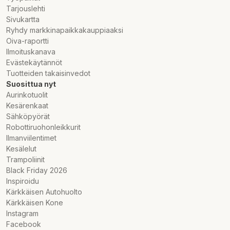
Tarjouslehti
Sivukartta
Ryhdy markkinapaikkakauppiaaksi
Oiva-raportti
Ilmoituskanava
Evästekäytännöt
Tuotteiden takaisinvedot
Suosittua nyt
Aurinkotuolit
Kesärenkaat
Sähköpyörät
Robottiruohonleikkurit
Ilmanviilentimet
Kesälelut
Trampoliinit
Black Friday 2026
Inspiroidu
Kärkkäisen Autohuolto
Kärkkäisen Kone
Instagram
Facebook