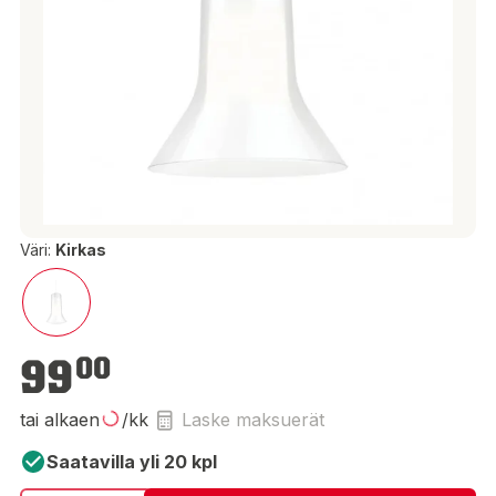
Väri:
Kirkas
99,00 €
99
00
tai alkaen
/kk
Laske maksuerät
Saatavilla yli 20 kpl