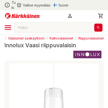
Tu
Valitse myymäläsi
Suomi
ki
us
/
Valaisimet sisäkäyttöön
/
Kattovalaisimet
/
Riippuvalaisimet
Innolux Vaasi riippuvalaisin