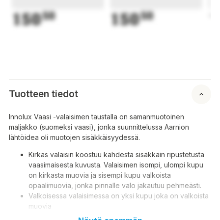
150
50
150
50
1
Tuotteen tiedot
Innolux Vaasi -valaisimen taustalla on samanmuotoinen
maljakko (suomeksi vaasi), jonka suunnittelussa Aarnion
lähtöidea oli muotojen sisäkkäisyydessä.
Kirkas valaisin koostuu kahdesta sisäkkäin ripustetusta
vaasimaisesta kuvusta. Valaisimen isompi, ulompi kupu
on kirkasta muovia ja sisempi kupu valkoista
opaalimuovia, jonka pinnalle valo jakautuu pehmeästi.
Valkoisessa valaisimessa on yksi kupu joka on valkoista
muovia