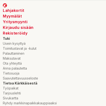
Lahjakortit
Myymälät
Yritysmyynti
Kirjaudu sisään
Rekisteröidy
Tuki
Usein kysyttyä
Toimitustavat ja -kulut
Palauttaminen
Maksutavat
Ota yhteyttä
Anna palautetta
Tietosuoja
Saavutettavuusseloste
Tietoa Kärkkäisestä
Työpaikat
Tarjouslehti
Sivukartta
Ryhdy markkinapaikkakauppiaaksi