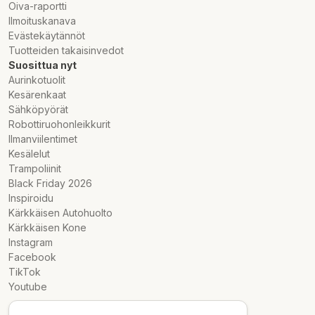
Oiva-raportti
Ilmoituskanava
Evästekäytännöt
Tuotteiden takaisinvedot
Suosittua nyt
Aurinkotuolit
Kesärenkaat
Sähköpyörät
Robottiruohonleikkurit
Ilmanviilentimet
Kesälelut
Trampoliinit
Black Friday 2026
Inspiroidu
Kärkkäisen Autohuolto
Kärkkäisen Kone
Instagram
Facebook
TikTok
Youtube