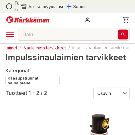
Tu
Valitse myymäläsi
Suomi
ki
Naulaimet
/
Naulaimien tarvikkeet
/
Impulssinaulaimien tarvikkeet
Impulssinaulaimien tarvikkeet
Kategoriat
Kaasupatruunat
naulaimelle
Tuotteet 1 - 2 / 2