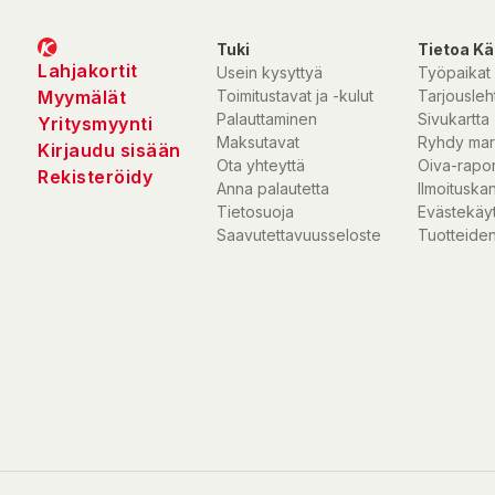
Tuki
Tietoa Kä
Lahjakortit
Usein kysyttyä
Työpaikat
Myymälät
Toimitustavat ja -kulut
Tarjousleht
Palauttaminen
Sivukartta
Yritysmyynti
Maksutavat
Ryhdy mar
Kirjaudu sisään
Ota yhteyttä
Oiva-rapor
Rekisteröidy
Anna palautetta
Ilmoituska
Tietosuoja
Evästekäy
Saavutettavuusseloste
Tuotteiden