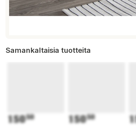
Samankaltaisia tuotteita
150
50
150
50
1