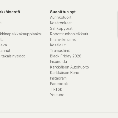
rkkäisestä
Suosittua nyt
Aurinkotuolit
i
Kesärenkaat
Sähköpyörät
kkinapaikkakauppiaaksi
Robottiruohonleikkurit
tti
Ilmanviilentimet
nava
Kesälelut
tännöt
Trampoliinit
 takaisinvedot
Black Friday 2026
Inspiroidu
Kärkkäisen Autohuolto
Kärkkäisen Kone
Instagram
Facebook
TikTok
Youtube