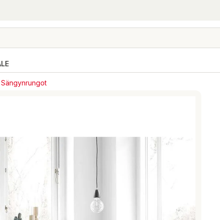
ALE
Sängynrungot