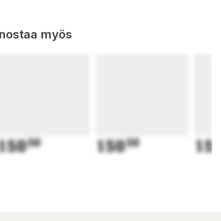
nnostaa myös
150
50
150
50
15