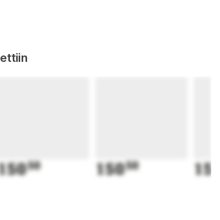
ttiin
150
50
150
50
15