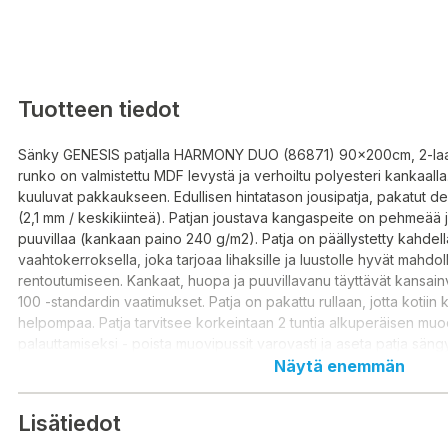
Tuotteen tiedot
Sänky GENESIS patjalla HARMONY DUO (86871) 90x200cm, 2-laa
runko on valmistettu MDF levystä ja verhoiltu polyesteri kankaalla
kuuluvat pakkaukseen. Edullisen hintatason jousipatja, pakatut d
(2,1 mm / keskikiinteä). Patjan joustava kangaspeite on pehmeää ja
puuvillaa (kankaan paino 240 g/m2). Patja on päällystetty kahdella
vaahtokerroksella, joka tarjoaa lihaksille ja luustolle hyvät mahdol
rentoutumiseen. Kankaat, huopa ja puuvillavanu täyttävät kansai
100 -standardin vaatimukset. Patja on pakattu rullaan, jotta kotiin 
helpompaa. Patja tarvitsee korkeintaan 2 tuntia alkuperäisen mu
palauttamiseksi - poista muovipussit varovasti ja aseta patja sängy
Näytä enemmän
Säng GENESIS med madrass HARMONY DUO (86871) 90x200cm, 
Sängramen är gjord av MDF-skiva och klädd med polyestertyg. L
Lisätiedot
ingår i paketet. Prisvärd resårmadrass, packade lyxiga pocketfjäd