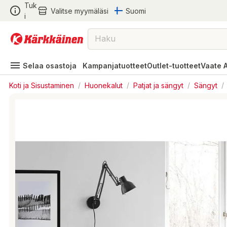
Tuk
Valitse myymäläsi
Suomi
i
Selaa osastoja
Kampanjatuotteet
Outlet-tuotteet
Vaate 
Koti ja Sisustaminen
/
Huonekalut
/
Patjat ja sängyt
/
Sängyt
/