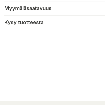
medium fast). Madrassens flexibla tygöverdrag är mjuk och hudv
(tygvikt 240 g/m2). Madrassen är täckt med två olika lager skum 
Myymäläsaatavuus
och ben goda möjligheter att slappna av. Tyger, filt och bomullsv
kraven i den internationella Oeko-Tex 100-standarden. Madrasse
rulle för att göra den lättare att transportera hem. Madrassen be
Kysy tuotteesta
för att återgå till sin ursprungliga form - ta försiktigt bort plastpå
madrassen på sängen.