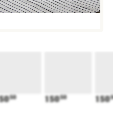
50
50
150
50
150