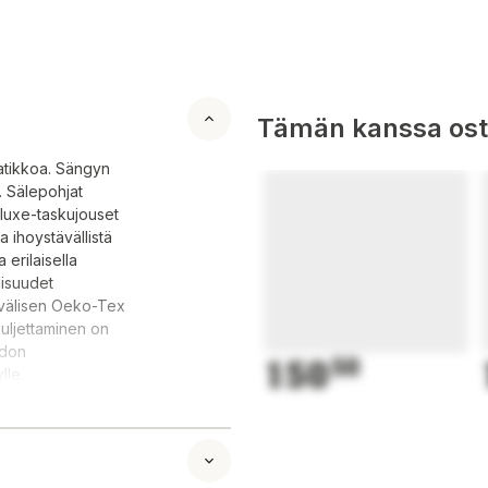
Tämän kanssa oste
tikkoa. Sängyn
. Sälepohjat
eluxe-taskujouset
 ihoystävällistä
 erilaisella
lisuudet
nvälisen Oeko-Tex
kuljettaminen on
odon
150
50
lle.
2 lådor.
amellbottnarna
rar (2,1 mm /