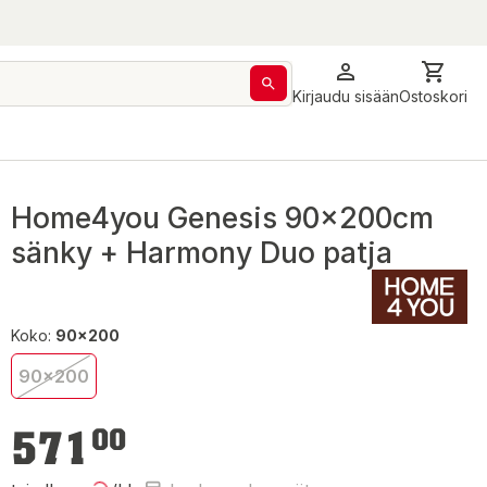
Kirjaudu sisään
Ostoskori
Home4you Genesis 90x200cm
sänky + Harmony Duo patja
Koko:
90x200
90x200
571,00 €
571
00