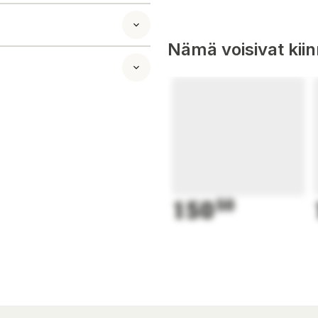
änlig bomull
vilket ger muskler
add uppfyller
Nämä voisivat kii
n är packad i en
höver max 2 timmar
sarna och lägg
150
50