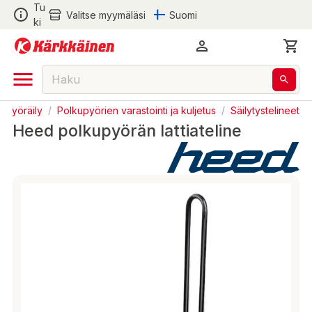
Tu
Valitse myymäläsi
Suomi
ki
Pyöräily
/
Polkupyörien varastointi ja kuljetus
/
Säilytystelineet
Heed polkupyörän lattiateline