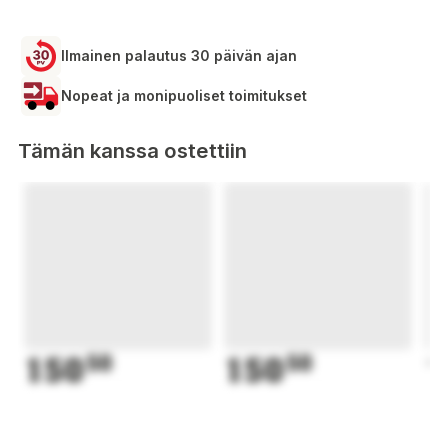
Ilmainen palautus 30 päivän ajan
Nopeat ja monipuoliset toimitukset
Tämän kanssa ostettiin
150
50
150
50
1