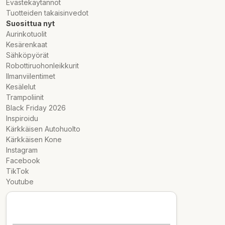
Evästekäytännöt
Tuotteiden takaisinvedot
Suosittua nyt
Aurinkotuolit
Kesärenkaat
Sähköpyörät
Robottiruohonleikkurit
Ilmanviilentimet
Kesälelut
Trampoliinit
Black Friday 2026
Inspiroidu
Kärkkäisen Autohuolto
Kärkkäisen Kone
Instagram
Facebook
TikTok
Youtube