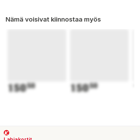
Nämä voisivat kiinnostaa myös
150
50
150
50
1
Lahjakortit