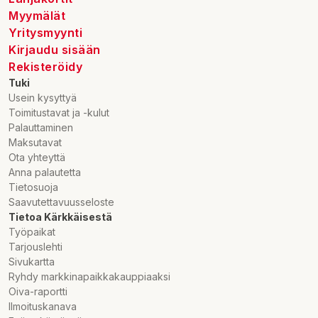
Myymälät
Yritysmyynti
Kirjaudu sisään
Rekisteröidy
Tuki
Usein kysyttyä
Toimitustavat ja -kulut
Palauttaminen
Maksutavat
Ota yhteyttä
Anna palautetta
Tietosuoja
Saavutettavuusseloste
Tietoa Kärkkäisestä
Työpaikat
Tarjouslehti
Sivukartta
Ryhdy markkinapaikkakauppiaaksi
Oiva-raportti
Ilmoituskanava