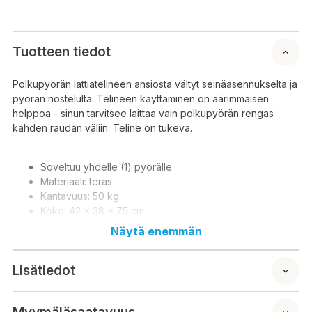
Tuotteen tiedot
Polkupyörän lattiatelineen ansiosta vältyt seinäasennukselta ja
pyörän nostelulta. Telineen käyttäminen on äärimmäisen
helppoa - sinun tarvitsee laittaa vain polkupyörän rengas
kahden raudan väliin. Teline on tukeva.
Soveltuu yhdelle (1) pyörälle
Materiaali: teräs
Kantavuus: 50 kg
Koko: 42 x 38 x 75 cm
Näytä enemmän
Tack vare cykelgolvstället slipper du väggmontering och lyft
Lisätiedot
av cykeln. Att använda stativet är extremt enkelt - du behöver
bara sätta ett cykeldäck mellan två järn. Stativet är robust.