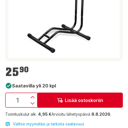
25,90 €
25
90
Saatavilla yli 20 kpl
Lisää ostoskoriin
Toimituskulut alk.
4,95 €
Arvioitu lähetyspäivä
8.8.2026
.
Valitse myymäläsi ja tarkista saatavuus