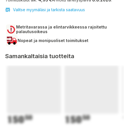
Valitse myymäläsi ja tarkista saatavuus
Metritavarassa ja elintarvikkeessa rajoitettu
palautusoikeus
Nopeat ja monipuoliset toimitukset
Samankaltaisia tuotteita
150
50
150
50
1