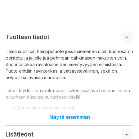
Tuotteen tiedot
Tämä suosituin hampputuote jossa siemenen uloin kuoriosa on
poistettu ja jäljelle jää pehmeän pähkinäisen makuinen ydin.
Kuorinta takaa ravintoaineiden imeytyvyyden elimistössä.
Tuote erittäin ravintorikas ja vatsaystävällinen, sekä on
helposti sulavassa muodossa.
Lähes täydellisen ruoka-ainesisällön sisältävä hampunsiemen
ei turhaan ansaitse superfood-titteliä.
Erinomainen proteiinin lähde
Sisältää kaikki 8 kehollemme välttämätöntä
Näytä enemmän
aminohappoa sekä 12 muuta aminohappoa.
Siemenen sisältämät Omega-3 ja omega-6 -rasvahapot
Lisätiedot
ovat ihmiselle täydellisessä suhteessa (1:3)