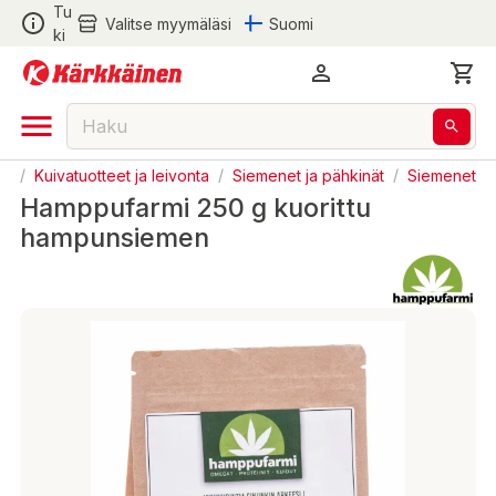
Tu
Valitse myymäläsi
Suomi
ki
ka
/
Kuivatuotteet ja leivonta
/
Siemenet ja pähkinät
/
Siemenet
Hamppufarmi 250 g kuorittu
hampunsiemen