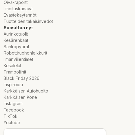
Oiva-raportti
Ilmoituskanava
Evästekäytännöt
Tuotteiden takaisinvedot
Suosittua nyt
Aurinkotuolit
Kesärenkaat
Sähköpyörät
Robottiruohonleikkurit
Ilmanviilentimet
Kesälelut
Trampoliinit
Black Friday 2026
Inspiroidu
Kärkkäisen Autohuolto
Kärkkäisen Kone
Instagram
Facebook
TikTok
Youtube