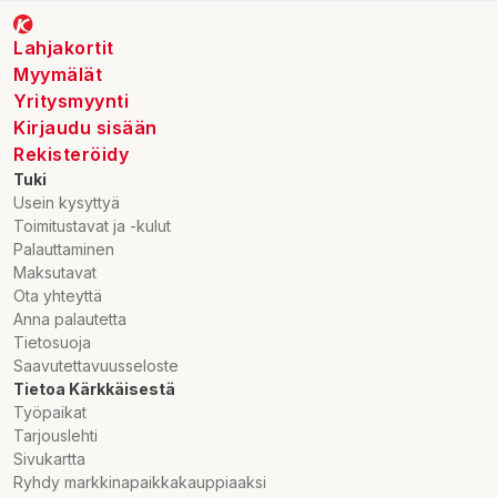
Distributör / importör: Murtolan HamppuFarmi Oy, Murtolantie
Lahjakortit
150,32300 Mellilä
Myymälät
Yritysmyynti
Kirjaudu sisään
Rekisteröidy
Tuki
Usein kysyttyä
Toimitustavat ja -kulut
Palauttaminen
Maksutavat
Ota yhteyttä
Anna palautetta
Tietosuoja
Saavutettavuusseloste
Tietoa Kärkkäisestä
Työpaikat
Tarjouslehti
Sivukartta
Ryhdy markkinapaikkakauppiaaksi