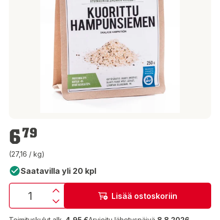
6,79 €
6
79
(27,16 / kg)
Saatavilla yli 20 kpl
Lisää ostoskoriin
Toimituskulut alk.
4,95 €
Arvioitu lähetyspäivä
8.8.2026
.