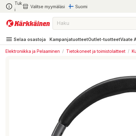
Tuk
Valitse myymäläsi
Suomi
i
Selaa osastoja
Kampanjatuotteet
Outlet-tuotteet
Vaate 
Elektroniikka ja Pelaaminen
/
Tietokoneet ja toimistolaitteet
/
Ku