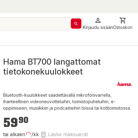
Kirjaudu sisään
Ostoskori
Hama BT700 langattomat
tietokonekuulokkeet
Bluetooth-kuulokkeet säädettävällä mikrofonivarrella,
ihanteellinen videoneuvotteluihin, toimistopuheluihin, e-
oppimiseen, musiikkiin ja podcasteihin töissä tai kotitoimistossa.
59,90 €
59
90
tai alkaen
/kk
Laske maksuerät