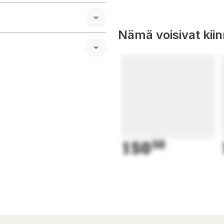
 olet aina
Nämä voisivat kii
aan langattomien
inen / soittaminen
aus.
rofoni tukee eri
uhelut,
nnettava tietokone,
150
50
laitetta