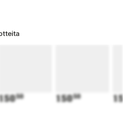
tteita
150
50
150
50
15