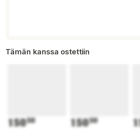
Tämän kanssa ostettiin
150
50
150
50
1