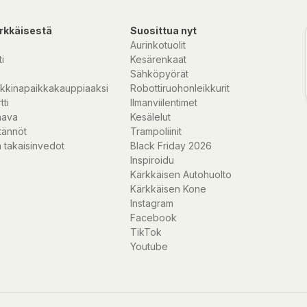
rkkäisestä
Suosittua nyt
Aurinkotuolit
i
Kesärenkaat
Sähköpyörät
kkinapaikkakauppiaaksi
Robottiruohonleikkurit
tti
Ilmanviilentimet
nava
Kesälelut
tännöt
Trampoliinit
 takaisinvedot
Black Friday 2026
Inspiroidu
Kärkkäisen Autohuolto
Kärkkäisen Kone
Instagram
Facebook
TikTok
Youtube