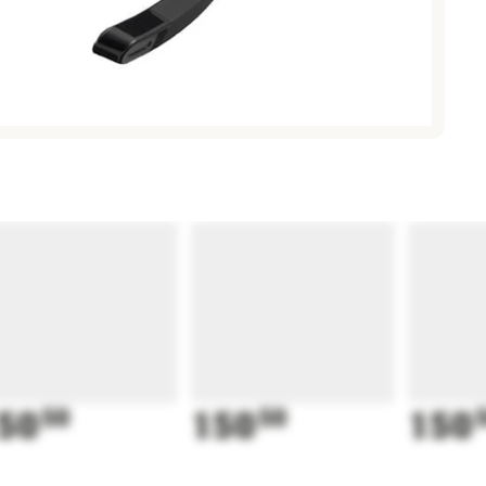
50
50
150
50
150