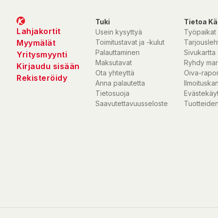
Tuki
Tietoa Kä
Lahjakortit
Usein kysyttyä
Työpaikat
Myymälät
Toimitustavat ja -kulut
Tarjousleht
Palauttaminen
Sivukartta
Yritysmyynti
Maksutavat
Ryhdy mar
Kirjaudu sisään
Ota yhteyttä
Oiva-rapor
Rekisteröidy
Anna palautetta
Ilmoituska
Tietosuoja
Evästekäy
Saavutettavuusseloste
Tuotteiden