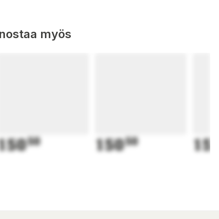
nnostaa myös
150
50
150
50
15