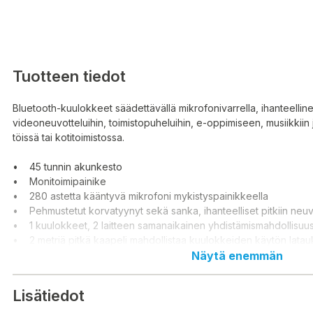
Tuotteen tiedot
Bluetooth-kuulokkeet säädettävällä mikrofonivarrella, ihanteellin
videoneuvotteluihin, toimistopuheluihin, e-oppimiseen, musiikkiin
töissä tai kotitoimistossa.
• 45 tunnin akunkesto
• Monitoimipainike
• 280 astetta kääntyvä mikrofoni mykistyspainikkeella
• Pehmustetut korvatyynyt sekä sanka, ihanteelliset pitkiin neuv
• 1 kuulokkeet, 2 laitteen samanaikainen yhdistämismahdollisuu
• 2 metriä pitkä kaapeli mahdollistaa kuulokkeiden käytön lata
A – USB-C)
Näytä enemmän
Bluetooth-kuulokkeet säädettävällä mikrofonivarrella kätevään k
Lisätiedot
ja kotitoimistossa, mikä tarkoittaa handsfree-puhelua ilman rajoituk