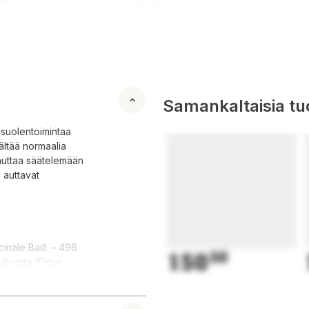
Samankaltaisia tuo
 suolentoimintaa
sältää normaalia
 auttaa säätelemään
i auttavat
nale Baill. – 496
150
50
tiiviste (Ficus
 – 50 mg /tabl.);
iaine: antosyaanit;