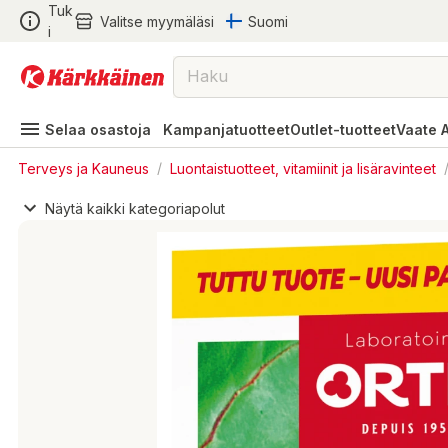
Tuk
Valitse myymäläsi
Suomi
i
Selaa osastoja
Kampanjatuotteet
Outlet-tuotteet
Vaate 
Terveys ja Kauneus
/
Luontaistuotteet, vitamiinit ja lisäravinteet
Näytä kaikki kategoriapolut