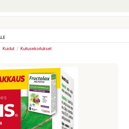
ALE
/
Kuidut
/
Kuitusekoitukset