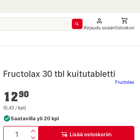
Kirjaudu sisään
Ostoskori
Fructolax 30 tbl kuitutabletti
Fructolax
12,90 €
12
90
(0,43 / kpl)
Saatavilla yli 20 kpl
Lisää ostoskoriin