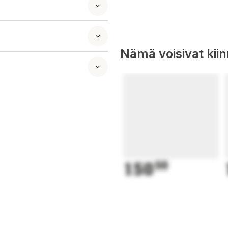
ä herkkyydestäsi
Nämä voisivat kii
otetun annoksen
.) 992 mg
L.) 50 mg
150
50
 00100 Helsinki
 monipuolista ja
ä lasten