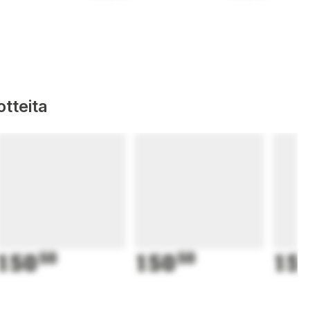
tteita
150
50
150
50
15