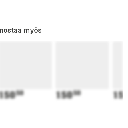
nnostaa myös
150
50
150
50
15