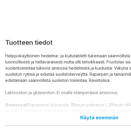
Tuotteen tiedot
Helppokäyttöinen hedelmä- ja kuitutabletti tukemaan säännöllistä
luonnollisesti ja hellävaraisesti mutta silti tehokkaasti. Fructolax si
suolentoimintaa tukevia aineosia hedelmistä ja kuiduista: Viikuna
suoliston rytmiä ja edistää suolistoterveyttä. Raparperi ja tamarind
edistämään säännöllistä suoliston toimintaa. Ravintolisä.
Laktoositon ja gluteeniton. Ei sisällä eläinperäisiä ainesosia.
Ainesosat
:Raparperin kuivauute (Rheum palmatum L./Rheum offici
mg/tabl.); täyteaine: mikrokiteinen selluloosa; jauhettu viikunamehu
carica L. – 80 mg tabl.); tamarindin kuivauute (Tamarindus indica L.
Näytä enemmän
arabikumi (Acacia senegal L. - 50 mg/tabl.), ; pintakäsittelyaineet:
hydroksipropyylimetyyliselluloosa, hydroksipropyyliselluloosa; vär