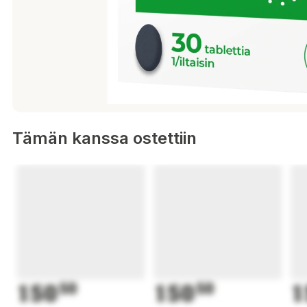
Tämän kanssa ostettiin
150
50
150
50
1