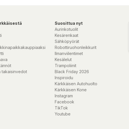
t att använda och
 skonsamt men ändå
er och fibrer som
rkkäisestä
Suosittua nyt
ar till bättre
Aurinkotuolit
elbunden
i
Kesärenkaat
Sähköpyörät
kkinapaikkakauppiaaksi
Robottiruohonleikkurit
tti
Ilmanviilentimet
nava
Kesälelut
lla fall kan dosen
tännöt
Trampoliinit
 laxativ effekt
 takaisinvedot
Black Friday 2026
Inspiroidu
Kärkkäisen Autohuolto
cinale Baill. –
Kärkkäisen Kone
rat
Instagram
t extrakt
Facebook
negal L. - 50
TikTok
Youtube
nde medel: talk,