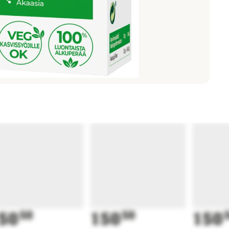
50
50
150
50
150