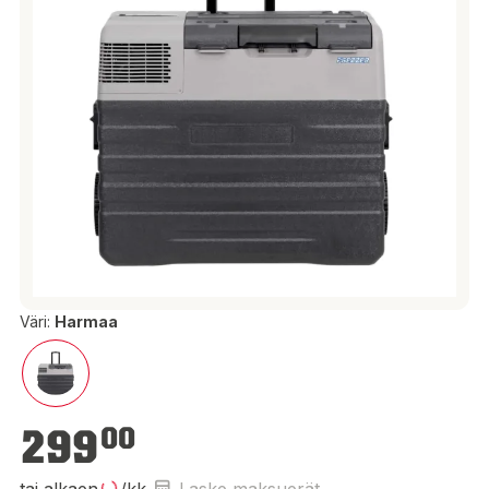
Väri:
Harmaa
299,00 €
299
00