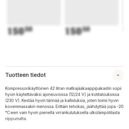
150
50
150
50
1
Tuotteen tiedot
Kompressorikäyttöinen 42 litran matkajääkaappipakastin sopii
hyvin käytettäväksi ajoneuvoissa (12/24 V) ja kotitalouksissa
(230 V). Kestää hyvin tärinää ja kallistuksia, joten toimii hyvin
kovemmassakin menossa. Erittäin tehokas, jäähdyttää jopa -20
°C:een vain hyvin pienellä virrankulutuksella ulkolämpötilasta
riippumatta.