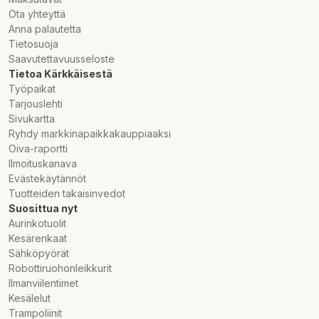
Ota yhteyttä
Märkström: DC 5,0 A (12 V) / 2,5 A (24 V)
Anna palautetta
Genomsnittlig strömförbrukning under kylning (uppstart)
Tietosuoja
4-5A (12V)
Saavutettavuusseloste
Genomsnittlig strömförbrukning under underhåll 2-3A
Tietoa Kärkkäisestä
(12V)
Työpaikat
DC-säkring: 15 A
Tarjouslehti
Skyddsklass: III
Sivukartta
Miljöklassning: T/ST/N/SN
Ryhdy markkinapaikkakauppiaaksi
Köldmedium: (R1234yf) 40 g
Oiva-raportti
Skumblåsningsmedel: C5H10
Ilmoituskanava
CO²-ekvivalent: 0,058 t
Evästekäytännöt
Temperaturområde: 20ºC till -20ºC
Tuotteiden takaisinvedot
Strömförbrukning: max. 0,22 kWh / 24 timmar
Suosittua nyt
Yttermått (L x B x H): 68,9 x 41,2 x 46,5 cm
Aurinkotuolit
Vikt: 14,6 kg
Kesärenkaat
Volym: 42 l
Sähköpyörät
Garanti: 2 år, med kompressor 3 år
Robottiruohonleikkurit
Ilmanviilentimet
Kesälelut
Trampoliinit