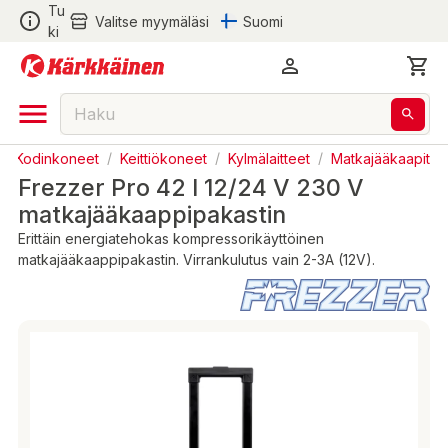
Tu
Valitse myymäläsi
Suomi
ki
/
Kodinkoneet
/
Keittiökoneet
/
Kylmälaitteet
/
Matkajääkaapit
Frezzer Pro 42 l 12/24 V 230 V
matkajääkaappipakastin
Erittäin energiatehokas kompressorikäyttöinen
matkajääkaappipakastin. Virrankulutus vain 2-3A (12V).