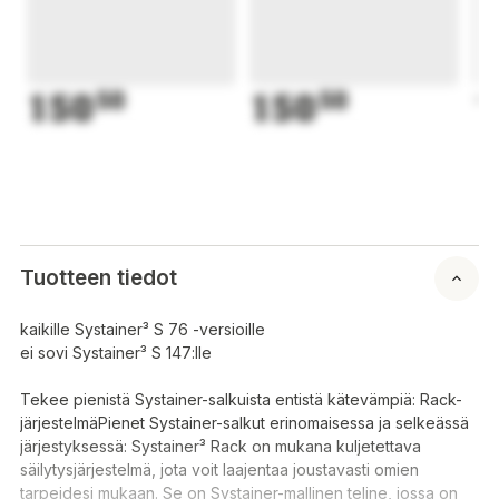
150
50
150
50
1
Tuotteen tiedot
kaikille Systainer³ S 76 -versioille
ei sovi Systainer³ S 147:lle
Tekee pienistä Systainer-salkuista entistä kätevämpiä: Rack-
järjestelmäPienet Systainer-salkut erinomaisessa ja selkeässä
järjestyksessä: Systainer³ Rack on mukana kuljetettava
säilytysjärjestelmä, jota voit laajentaa joustavasti omien
tarpeidesi mukaan. Se on Systainer-mallinen teline, jossa on