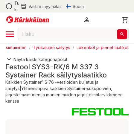
Tu
Valitse myymäläsi
Suomi
ki
 ja siirtäminen
/
Työkalujen säilytys
/
Lokerikot ja pienet laatikot
Näytä kaikki kategoriapolut
Festool SYS3-RK/6 M 337 3
Systainer Rack säilytyslaatikko
Kaikkien Systainer³ S 76 -versioiden kuljetus ja
säilytys|Yhteensopiva kaikkien Systainer-sukupolvien,
järjestelmäimurien ja monien muiden järjestelmätarvikkeiden
kanssa