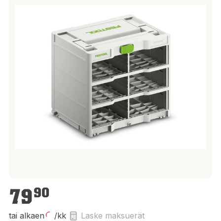
79,90 €
79
90
tai alkaen
/kk
Laske maksuerät