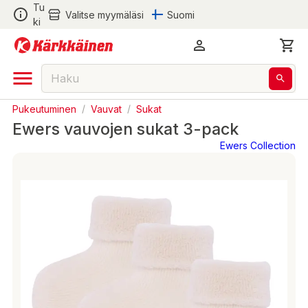
Tu
Valitse myymäläsi
Suomi
ki
Pukeutuminen
/
Vauvat
/
Sukat
Ewers vauvojen sukat 3-pack
Ewers Collection