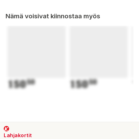
Nämä voisivat kiinnostaa myös
150
50
150
50
1
Lahjakortit