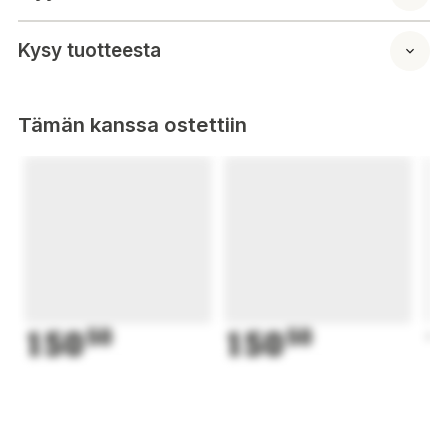
Kysy tuotteesta
Tämän kanssa ostettiin
150
50
150
50
1