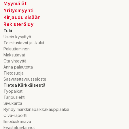
Myymälät
Yritysmyynti
Kirjaudu sisään
Rekisteröidy
Tuki
Usein kysyttyä
Toimitustavat ja -kulut
Palauttaminen
Maksutavat
Ota yhteyttä
Anna palautetta
Tietosuoja
Saavutettavuusseloste
Tietoa Kärkkäisestä
Työpaikat
Tarjouslehti
Sivukartta
Ryhdy markkinapaikkakauppiaaksi
Oiva-raportti
Ilmoituskanava
Evästekäytännöt