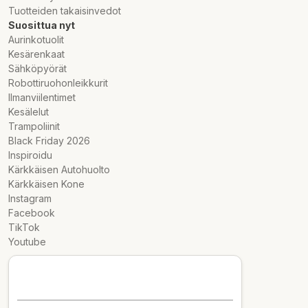
Tuotteiden takaisinvedot
Suosittua nyt
Aurinkotuolit
Kesärenkaat
Sähköpyörät
Robottiruohonleikkurit
Ilmanviilentimet
Kesälelut
Trampoliinit
Black Friday 2026
Inspiroidu
Kärkkäisen Autohuolto
Kärkkäisen Kone
Instagram
Facebook
TikTok
Youtube