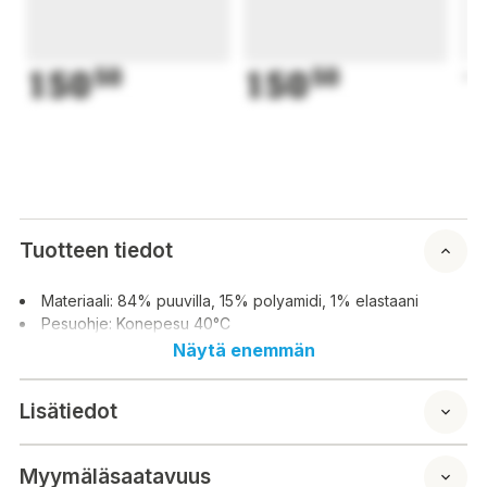
150
50
150
50
1
Tuotteen tiedot
Materiaali: 84% puuvilla, 15% polyamidi, 1% elastaani
Pesuohje: Konepesu 40°C
Näytä enemmän
Lisätiedot
Myymäläsaatavuus