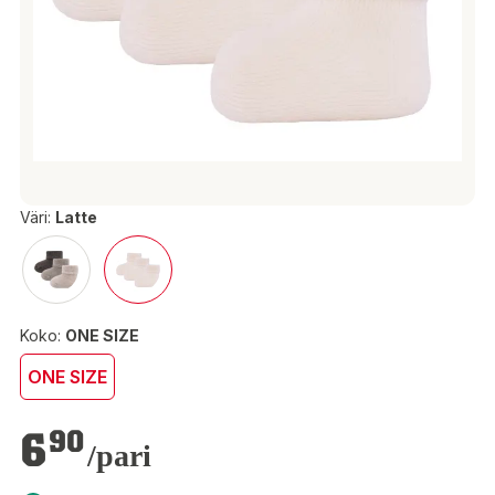
Väri:
Latte
Koko:
ONE SIZE
ONE SIZE
6,90 €
6
90
/pari