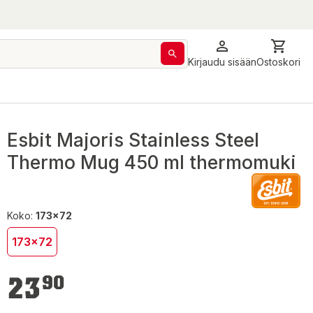
Kirjaudu sisään
Ostoskori
Esbit Majoris Stainless Steel
Thermo Mug 450 ml thermomuki
Koko:
173x72
173x72
23,90 €
23
90