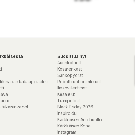
rkkäisestä
Suosittua nyt
Aurinkotuolit
i
Kesärenkaat
Sähköpyörät
kkinapaikkakauppiaaksi
Robottiruohonleikkurit
tti
Ilmanviilentimet
nava
Kesälelut
tännöt
Trampoliinit
 takaisinvedot
Black Friday 2026
Inspiroidu
Kärkkäisen Autohuolto
Kärkkäisen Kone
Instagram