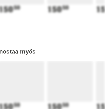
150
50
150
50
15
nnostaa myös
150
50
150
50
15