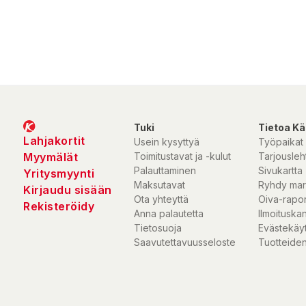
Tuki
Tietoa Kä
Lahjakortit
Usein kysyttyä
Työpaikat
Myymälät
Toimitustavat ja -kulut
Tarjousleht
Palauttaminen
Sivukartta
Yritysmyynti
Maksutavat
Ryhdy mar
Kirjaudu sisään
Ota yhteyttä
Oiva-rapor
Rekisteröidy
Anna palautetta
Ilmoituska
Tietosuoja
Evästekäy
Saavutettavuusseloste
Tuotteiden