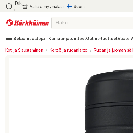
Tuk
Valitse myymäläsi
Suomi
i
Selaa osastoja
Kampanjatuotteet
Outlet-tuotteet
Vaate 
Koti ja Sisustaminen
/
Keittiö ja ruoanlaitto
/
Ruoan ja juoman säi