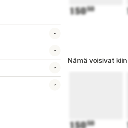
150
50
mina ja kylmät
ten
Nämä voisivat kii
150
50