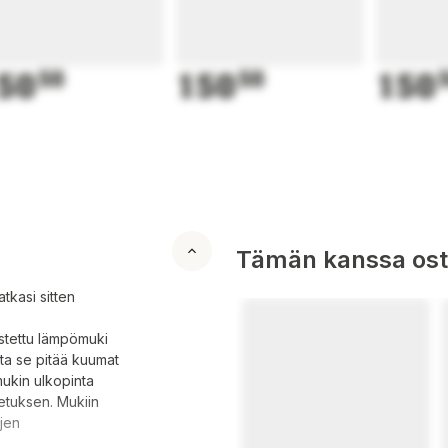
50
50
150
50
150
Tämän kanssa oste
atkasi sitten
stettu lämpömuki
sta se pitää kuumat
mukin ulkopinta
etuksen. Mukiin
ojen