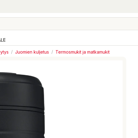
ALE
lytys
/
Juomien kuljetus
/
Termosmukit ja matkamukit