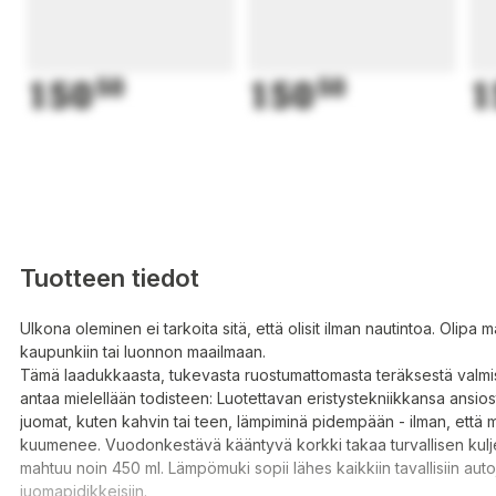
150
50
150
50
1
Tuotteen tiedot
Ulkona oleminen ei tarkoita sitä, että olisit ilman nautintoa. Olipa m
kaupunkiin tai luonnon maailmaan.
Tämä laadukkaasta, tukevasta ruostumattomasta teräksestä valmi
antaa mielellään todisteen: Luotettavan eristystekniikkansa ansio
juomat, kuten kahvin tai teen, lämpiminä pidempään - ilman, että 
kuumenee. Vuodonkestävä kääntyvä korkki takaa turvallisen kulj
mahtuu noin 450 ml. Lämpömuki sopii lähes kaikkiin tavallisiin aut
juomapidikkeisiin.