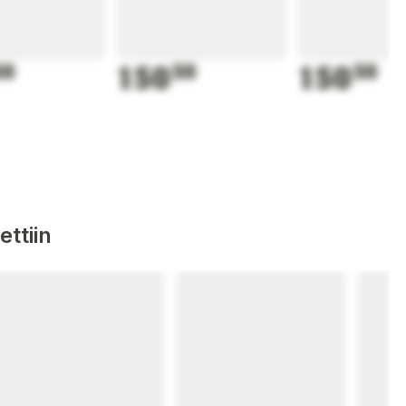
50
150
50
150
50
ttiin