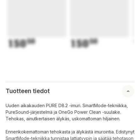
150
50
150
50
1
Tuotteen tiedot
Uuden aikakauden PURE D8.2 -imuri. SmartMode-tekniikka,
PureSound-järjestelmä ja OneGo Power Clean -suulake.
Tehokas, ainutkertaisen älykäs, uskomattoman hiljainen.
Ennenkokemattoman tehokasta ja älykästä imurointia. Edistynyt
SmartMode-tekniikka tunnistaa lattiatyypin ja säätää tehotason