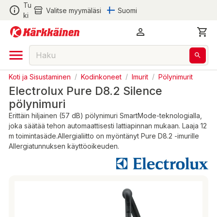
Tu
Valitse myymäläsi
Suomi
ki
Koti ja Sisustaminen
/
Kodinkoneet
/
Imurit
/
Pölynimurit
Electrolux Pure D8.2 Silence
pölynimuri
Erittäin hiljainen (57 dB) pölynimuri SmartMode-teknologialla,
joka säätää tehon automaattisesti lattiapinnan mukaan. Laaja 12
m toimintasäde.Allergialiitto on myöntänyt Pure D8.2 -imurille
Allergiatunnuksen käyttöoikeuden.