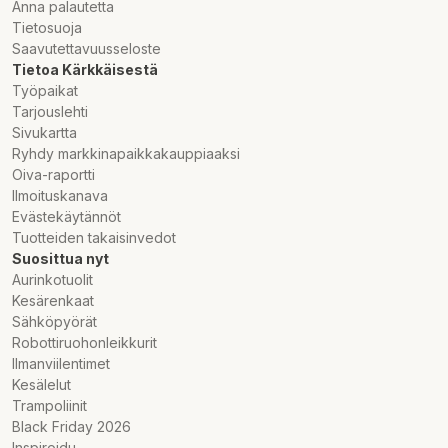
Anna palautetta
Tietosuoja
Saavutettavuusseloste
Tietoa Kärkkäisestä
Työpaikat
Tarjouslehti
Sivukartta
Ryhdy markkinapaikkakauppiaaksi
Oiva-raportti
Ilmoituskanava
Evästekäytännöt
Tuotteiden takaisinvedot
Suosittua nyt
Aurinkotuolit
Kesärenkaat
Sähköpyörät
Robottiruohonleikkurit
Ilmanviilentimet
Kesälelut
Trampoliinit
Black Friday 2026
Inspiroidu