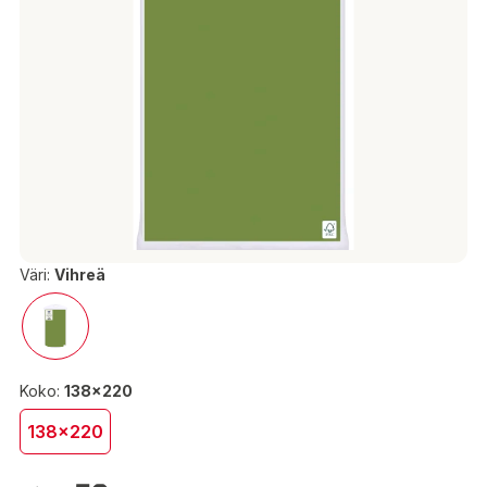
Väri:
Vihreä
Koko:
138x220
138x220
10,59 €