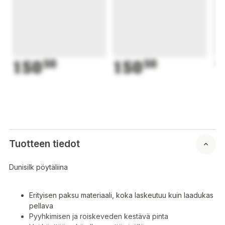
150
50
150
50
1
Tuotteen tiedot
Dunisilk pöytäliina
Erityisen paksu materiaali, koka laskeutuu kuin laadukas
pellava
Pyyhkimisen ja roiskeveden kestävä pinta