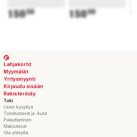
150
50
150
50
1
Lahjakortit
Myymälät
Yritysmyynti
Kirjaudu sisään
Rekisteröidy
Tuki
Usein kysyttyä
Toimitustavat ja -kulut
Palauttaminen
Maksutavat
Ota yhteyttä