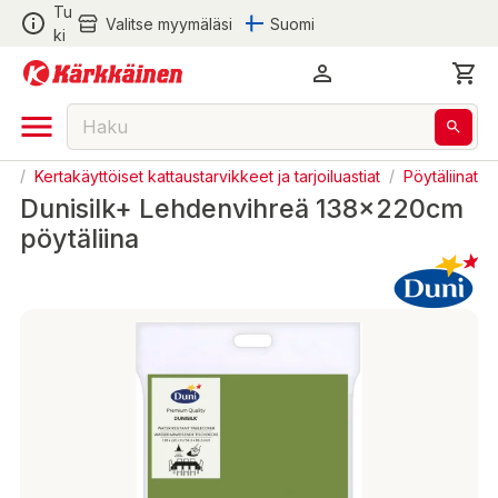
Tu
Valitse myymäläsi
Suomi
ki
tö
/
Kertakäyttöiset kattaustarvikkeet ja tarjoiluastiat
/
Pöytäliinat
Dunisilk+ Lehdenvihreä 138x220cm
pöytäliina