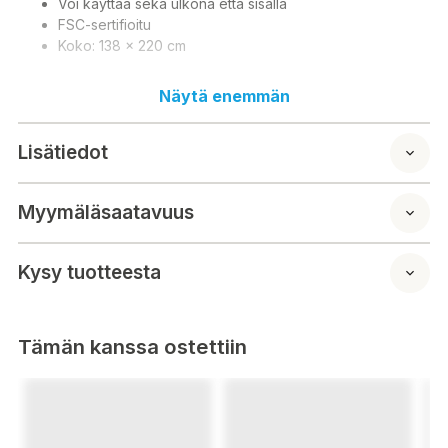
Voi käyttää sekä ulkona että sisällä
FSC-sertifioitu
Koko: 138 x 220 cm
Näytä enemmän
Dunisilk bordsduk
Lisätiedot
Extremt tjockt material som lägger sig som
kvalitetslinne
Myymäläsaatavuus
Tork- och stänktålig yta
Kan användas både inomhus och utomhus
FSC-certifierad
Kysy tuotteesta
Mått: 138 x 220 cm
Tämän kanssa ostettiin