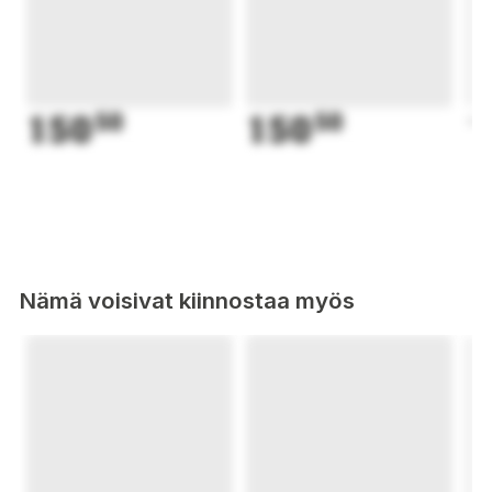
150
50
150
50
1
Nämä voisivat kiinnostaa myös