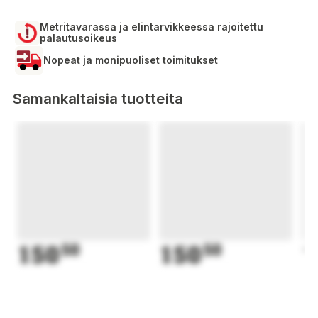
Metritavarassa ja elintarvikkeessa rajoitettu
palautusoikeus
Nopeat ja monipuoliset toimitukset
Samankaltaisia tuotteita
150
50
150
50
1