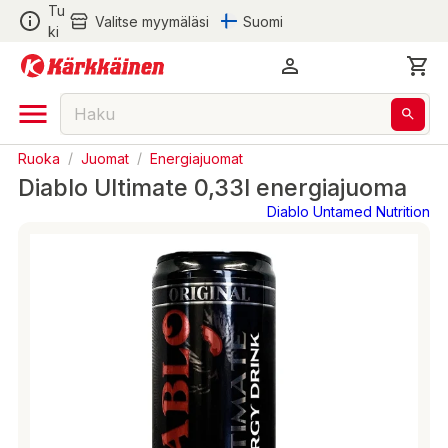
Tu
Valitse myymäläsi
Suomi
ki
Ruoka
/
Juomat
/
Energiajuomat
Diablo Ultimate 0,33l energiajuoma
Diablo Untamed Nutrition