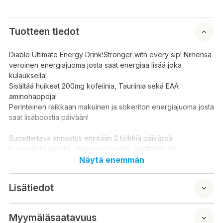
Tuotteen tiedot
Diablo Ultimate Energy Drink!Stronger with every sip! Nimensä
veroinen energiajuoma josta saat energiaa lisää joka
kulauksella!
Sisältää huikeat 200mg kofeiinia, Tauriinia sekä EAA
aminohappoja!
Perinteinen raikkaan makuinen ja sokeriton energiajuoma josta
saat lisäboostia päivään!
Suositteltava annostus enintään 2 tölkkiä päivässä
Ei suositella lapsille, raskaana oleville, imettäville tai
kofeiiniherkille henkilöille. Sisältää makeutusaineita.
Näytä enemmän
Säilytä kuivassa ja viileässä paikassa.
Lisätiedot
Ainesosat:
Hiilihapotettu vesi, omenahappo, haaraketjuiset
aminohapot (L-leusiini, L-isoleusiini, L-valiini),tauriini,
Myymäläsaatavuus
DL-fenyylialaniini, L-treoniini, L-histidiini, DL-metioniini,