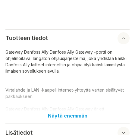
Tuotteen tiedot
Gateway Danfoss Ally Danfoss Ally Gateway -portti on
ohjelmoitava, langaton ohjausjärjestelmä, joka yhdistää kaikki
Danfoss Ally laitteet internettiin ja ohjaa älykkäästi lämmitystä
ilmaisen sovelluksen avulla.
Virtalähde ja LAN -kaapeli internet-yhteyttä varten sisältyvät
pakkaukseen.
Gateway Danfoss Ally Danfoss Ally Gateway är ett
programmerbart, trådlöst styrsystem som ansluter alla Danfoss
Näytä enemmän
Ally-enheter till internet och intelligent styr uppvärmningen
med en gratis app.
Lisätiedot