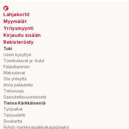
Lahjakortit
Myymälät
Yritysmyynti
Kirjaudu sisään
Rekisteröidy
Tuki
Usein kysyttyä
Toimitustavat ja -kulut
Palauttaminen
Maksutavat
Ota yhteyttä
Anna palautetta
Tietosuoja
Saavutettavuusseloste
Tietoa Kärkkäisestä
Työpaikat
Tarjouslehti
Sivukartta
Ryhdy markkinapaikkakauppiaaksi