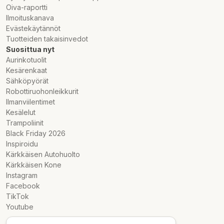
Oiva-raportti
Ilmoituskanava
Evästekäytännöt
Tuotteiden takaisinvedot
Suosittua nyt
Aurinkotuolit
Kesärenkaat
Sähköpyörät
Robottiruohonleikkurit
Ilmanviilentimet
Kesälelut
Trampoliinit
Black Friday 2026
Inspiroidu
Kärkkäisen Autohuolto
Kärkkäisen Kone
Instagram
Facebook
TikTok
Youtube