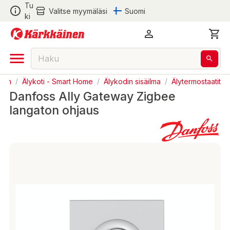
Tu
Valitse myymäläsi
Suomi
ki
inen
/
Älykoti - Smart Home
/
Älykodin sisäilma
/
Älytermostaatit
Danfoss Ally Gateway Zigbee
langaton ohjaus