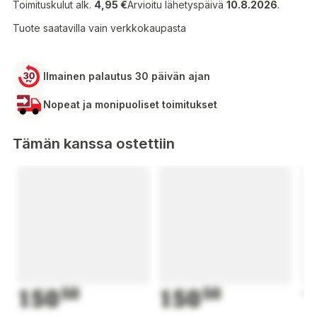
Toimituskulut alk.
4,95 €
Arvioitu lähetyspäivä
10.8.2026
.
Tuote saatavilla vain verkkokaupasta
Ilmainen palautus 30 päivän ajan
Nopeat ja monipuoliset toimitukset
Tämän kanssa ostettiin
150
50
150
50
1