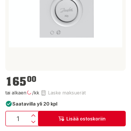
165,00 €
165
00
tai alkaen
/kk
Laske maksuerät
Saatavilla yli 20 kpl
Lisää ostoskoriin