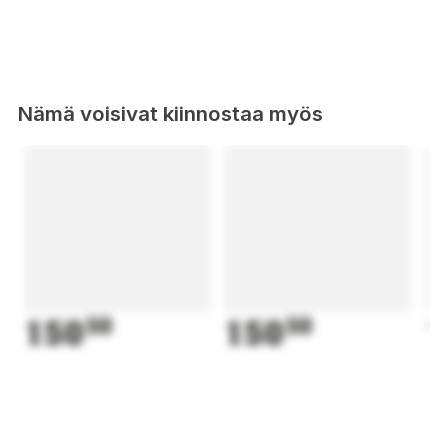
Nämä voisivat kiinnostaa myös
150
50
150
50
1