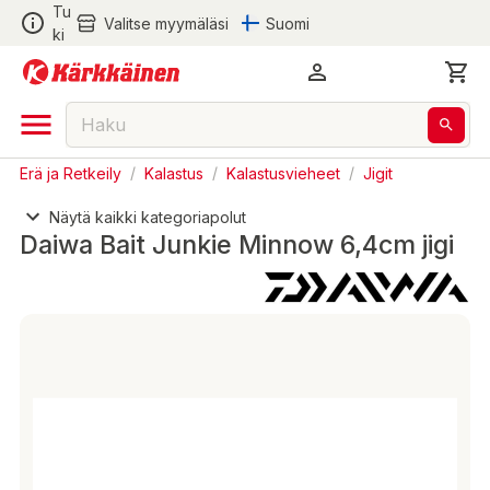
Tu
Valitse myymäläsi
Suomi
ki
Erä ja Retkeily
/
Kalastus
/
Kalastusvieheet
/
Jigit
Näytä kaikki kategoriapolut
Daiwa Bait Junkie Minnow 6,4cm jigi