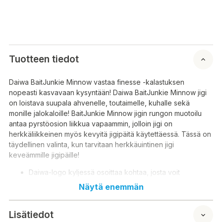
Tuotteen tiedot
Daiwa BaitJunkie Minnow vastaa finesse -kalastuksen
nopeasti kasvavaan kysyntään! Daiwa BaitJunkie Minnow jigi
on loistava suupala ahvenelle, toutaimelle, kuhalle sekä
monille jalokaloille! BaitJunkie Minnow jigin rungon muotoilu
antaa pyrstöosion liikkua vapaammin, jolloin jigi on
herkkäliikkeinen myös kevyitä jigipäitä käytettäessä. Tässä on
täydellinen valinta, kun tarvitaan herkkäuintinen jigi
keveämmille jigipäille!
Daiwa-logo kyljessä osoittaa kohtaa, josta voit
tarvittaessa lyhentää jigiä ilman, että sen uinti kärsii
Näytä enemmän
Baitjunkie toimii loistavasti suola- ja makeavedessä
ELASTOMAX -materiaali antaa jigille uskomattoman
Lisätiedot
venyvyyden ja kimmoisuuden jotenka liike on erityisen