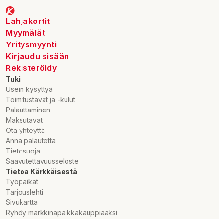
Lahjakortit
Myymälät
Yritysmyynti
Kirjaudu sisään
Rekisteröidy
Tuki
Usein kysyttyä
Toimitustavat ja -kulut
Palauttaminen
Maksutavat
Ota yhteyttä
Anna palautetta
Tietosuoja
Saavutettavuusseloste
Tietoa Kärkkäisestä
Työpaikat
Tarjouslehti
Sivukartta
Ryhdy markkinapaikkakauppiaaksi