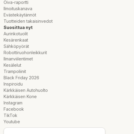
Oiva-raportti
Ilmoituskanava
Evästekäytännöt
Tuotteiden takaisinvedot
Suosittua nyt
Aurinkotuolit
Kesärenkaat
Sähköpyörät
Robottiruohonleikkurit
Ilmanviilentimet
Kesälelut
Trampoliinit
Black Friday 2026
Inspiroidu
Kärkkäisen Autohuolto
Kärkkäisen Kone
Instagram
Facebook
TikTok
Youtube