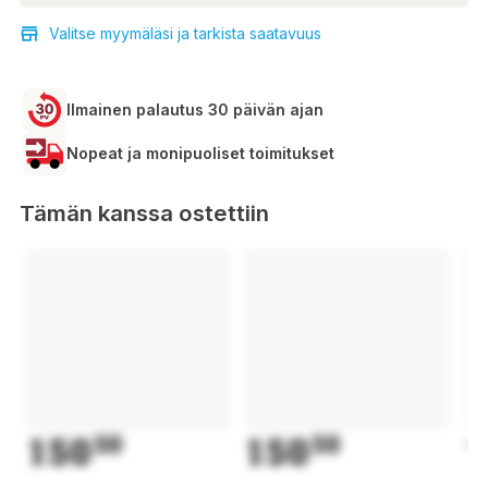
Valitse myymäläsi ja tarkista saatavuus
Ilmainen palautus 30 päivän ajan
Nopeat ja monipuoliset toimitukset
Tämän kanssa ostettiin
150
50
150
50
1