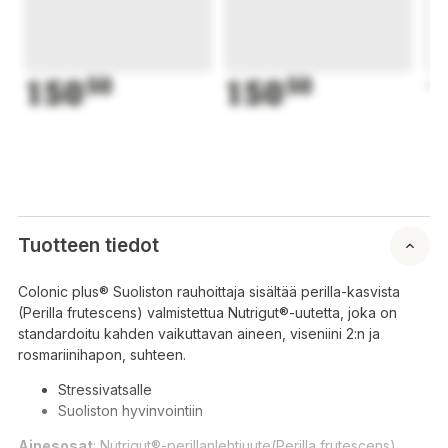
150
50
150
50
1
Tuotteen tiedot
Colonic plus® Suoliston rauhoittaja sisältää perilla-kasvista
(Perilla frutescens) valmistettua Nutrigut®-uutetta, joka on
standardoitu kahden vaikuttavan aineen, viseniini 2:n ja
rosmariinihapon, suhteen.
Stressivatsalle
Suoliston hyvinvointiin
Ainesosat
: Nutrigut®-perillanlehtiuute(Perilla frutescens),