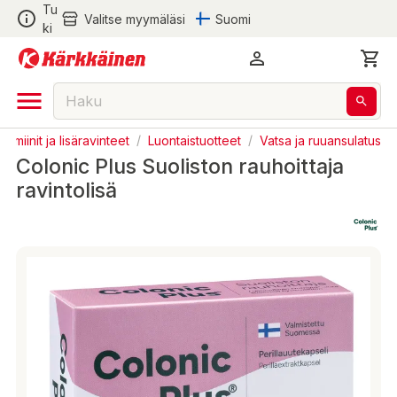
Tu
Valitse myymäläsi
Suomi
ki
tamiinit ja lisäravinteet
/
Luontaistuotteet
/
Vatsa ja ruuansulatus
Colonic Plus Suoliston rauhoittaja
ravintolisä