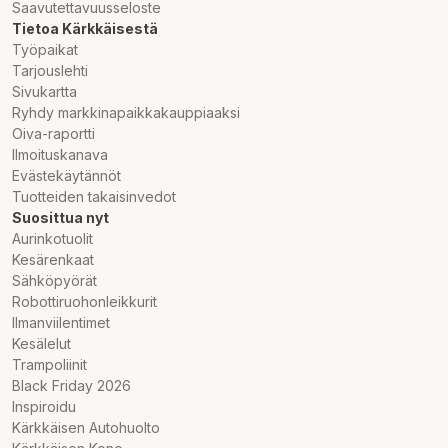
Saavutettavuusseloste
Tietoa Kärkkäisestä
Työpaikat
Tarjouslehti
Sivukartta
Ryhdy markkinapaikkakauppiaaksi
Oiva-raportti
Ilmoituskanava
Evästekäytännöt
Tuotteiden takaisinvedot
Suosittua nyt
Aurinkotuolit
Kesärenkaat
Sähköpyörät
Robottiruohonleikkurit
Ilmanviilentimet
Kesälelut
Trampoliinit
Black Friday 2026
Inspiroidu
Kärkkäisen Autohuolto