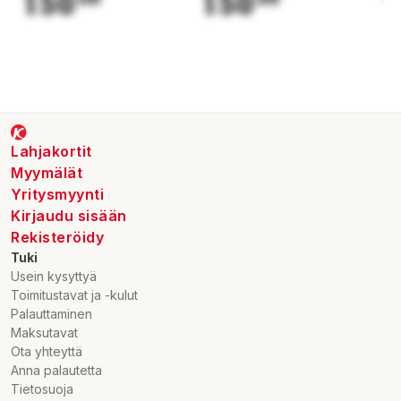
150
150
1
Lahjakortit
Myymälät
Yritysmyynti
Kirjaudu sisään
Rekisteröidy
Tuki
Usein kysyttyä
Toimitustavat ja -kulut
Palauttaminen
Maksutavat
Ota yhteyttä
Anna palautetta
Tietosuoja