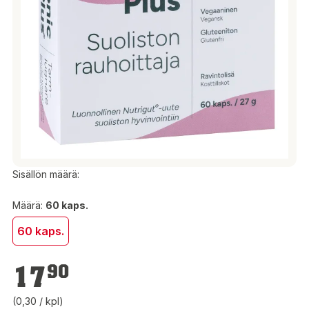
Sisällön määrä:
Määrä:
60 kaps.
60 kaps.
17,90 €
17
90
(0,30 / kpl)