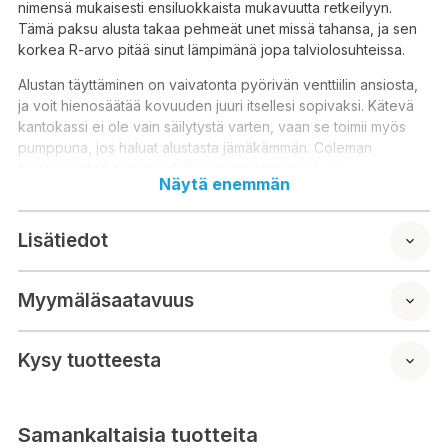
nimensä mukaisesti ensiluokkaista mukavuutta retkeilyyn.
Tämä paksu alusta takaa pehmeät unet missä tahansa, ja sen
korkea R-arvo pitää sinut lämpimänä jopa talviolosuhteissa.
Alustan täyttäminen on vaivatonta pyörivän venttiilin ansiosta,
ja voit hienosäätää kovuuden juuri itsellesi sopivaksi. Kätevä
kantokassi ei ole vain säilytystä varten, vaan se toimii myös
pumppuna, jos haluat alustasta jämäkämmän. Coleman
Supercomfort sopii täydellisesti niin telttoihin kuin
Näytä enemmän
retkivuoteidenkin päälle.
Tekniset tiedot:
Lisätiedot
Tyyppi: Itsetäyttyvä makuualusta
Paksuus: 12 cm
Myymäläsaatavuus
Mitat: 200 x 68 cm
R-arvo: 7,8
Väri: Harmaa
Kysy tuotteesta
Paino: 3,87 kg
Mitat pakattuna: 74,8 x 23 x 23,2 cm
Venttiili: Kaksisuuntainen venttiilijärjestelmä
Samankaltaisia tuotteita