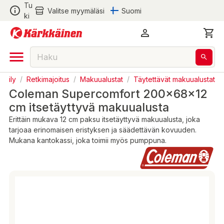
Tu
Valitse myymäläsi
Suomi
ki
keily
/
Retkimajoitus
/
Makuualustat
/
Täytettävät makuualustat
Coleman Supercomfort 200x68x12
cm itsetäyttyvä makuualusta
Erittäin mukava 12 cm paksu itsetäyttyvä makuualusta, joka
tarjoaa erinomaisen eristyksen ja säädettävän kovuuden.
Mukana kantokassi, joka toimii myös pumppuna.