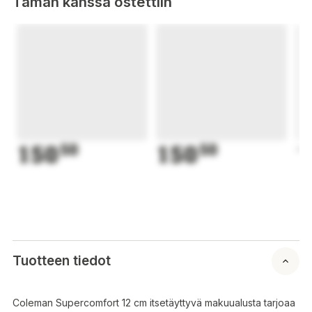
Tämän kanssa ostettiin
150
50
150
50
1
Tuotteen tiedot
Coleman Supercomfort 12 cm itsetäyttyvä makuualusta tarjoaa