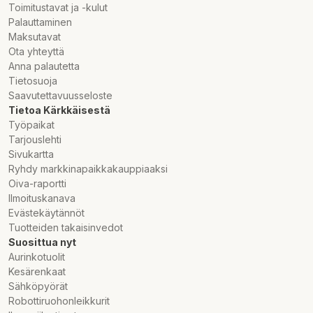
Toimitustavat ja -kulut
Palauttaminen
Maksutavat
Ota yhteyttä
Anna palautetta
Tietosuoja
Saavutettavuusseloste
Tietoa Kärkkäisestä
Työpaikat
Tarjouslehti
Sivukartta
Ryhdy markkinapaikkakauppiaaksi
Oiva-raportti
Ilmoituskanava
Evästekäytännöt
Tuotteiden takaisinvedot
Suosittua nyt
Aurinkotuolit
Kesärenkaat
Sähköpyörät
Robottiruohonleikkurit