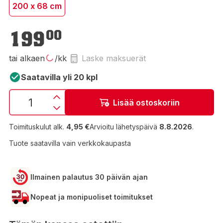
200 x 68 cm
199,00 €
199
00
tai alkaen
/kk
Laske maksuerät
Saatavilla yli 20 kpl
Lisää ostoskoriin
Toimituskulut alk.
4,95 €
Arvioitu lähetyspäivä
8.8.2026
.
Tuote saatavilla vain verkkokaupasta
Ilmainen palautus 30 päivän ajan
Nopeat ja monipuoliset toimitukset