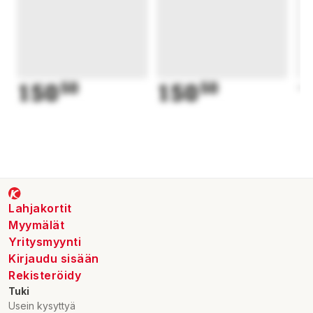
Mått packad: 74,8 x 23 x 23,2 cm
Ventil: Tvåvägsventilsystem
150
50
150
50
1
Lahjakortit
Myymälät
Yritysmyynti
Kirjaudu sisään
Rekisteröidy
Tuki
Usein kysyttyä