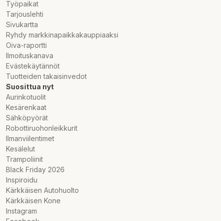
Työpaikat
Tarjouslehti
Sivukartta
Ryhdy markkinapaikkakauppiaaksi
Oiva-raportti
Ilmoituskanava
Evästekäytännöt
Tuotteiden takaisinvedot
Suosittua nyt
Aurinkotuolit
Kesärenkaat
Sähköpyörät
Robottiruohonleikkurit
Ilmanviilentimet
Kesälelut
Trampoliinit
Black Friday 2026
Inspiroidu
Kärkkäisen Autohuolto
Kärkkäisen Kone
Instagram