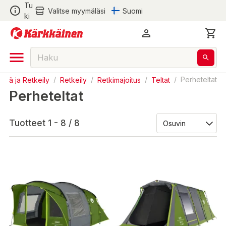
Tu
Valitse myymäläsi
Suomi
ki
Erä ja Retkeily
/
Retkeily
/
Retkimajoitus
/
Teltat
/
Perheteltat
Perheteltat
Tuotteet 1 - 8 / 8