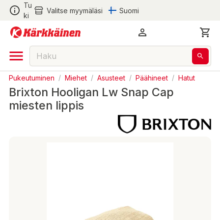
Tu
Valitse myymäläsi
Suomi
ki
Pukeutuminen
/
Miehet
/
Asusteet
/
Päähineet
/
Hatut
Brixton Hooligan Lw Snap Cap
miesten lippis