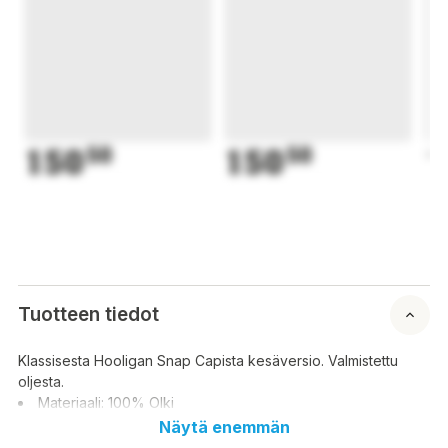
150
50
150
50
1
Tuotteen tiedot
Klassisesta Hooligan Snap Capista kesäversio. Valmistettu
oljesta.
Materiaali: 100% Olki
Näytä enemmän