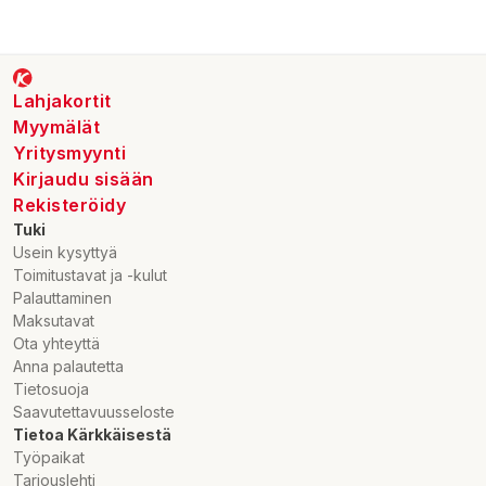
Lahjakortit
Myymälät
Yritysmyynti
Kirjaudu sisään
Rekisteröidy
Tuki
Usein kysyttyä
Toimitustavat ja -kulut
Palauttaminen
Maksutavat
Ota yhteyttä
Anna palautetta
Tietosuoja
Saavutettavuusseloste
Tietoa Kärkkäisestä
Työpaikat
Tarjouslehti