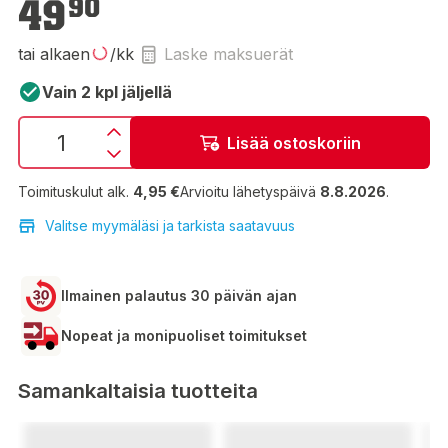
49
90
tai alkaen
/kk
Laske maksuerät
Vain 2 kpl jäljellä
Lisää ostoskoriin
Toimituskulut alk.
4,95 €
Arvioitu lähetyspäivä
8.8.2026
.
Valitse myymäläsi ja tarkista saatavuus
Ilmainen palautus 30 päivän ajan
Nopeat ja monipuoliset toimitukset
Samankaltaisia tuotteita